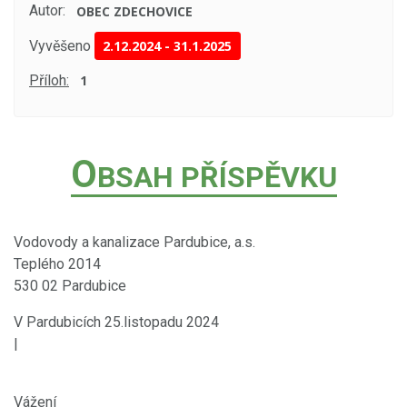
Autor:
OBEC ZDECHOVICE
Vyvěšeno
2.12.2024
-
31.1.2025
Příloh:
1
O
BSAH PŘÍSPĚVKU
Vodovody a kanalizace Pardubice, a.s.
Teplého 2014
530 02 Pardubice
V Pardubicích 25.listopadu 2024
|
Vážení