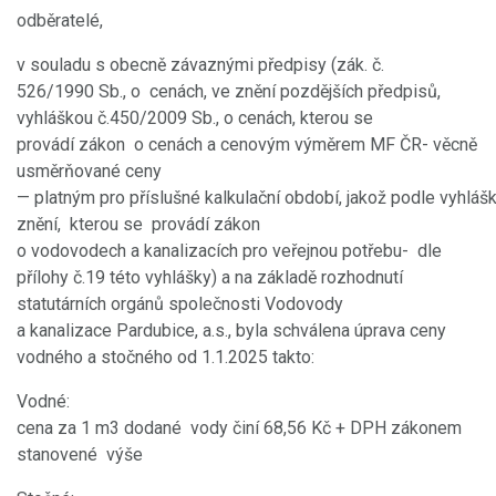
odběratelé,
v souladu s obecně závaznými předpisy (zák. č.
526/1990 Sb., o cenách, ve znění pozdějších předpisů,
vyhláškou č.450/2009 Sb., o cenách, kterou se
provádí zákon o cenách a cenovým výměrem MF ČR- věcně
usměrňované ceny
— platným pro příslušné kalkulační období, jakož podle vyhlá
znění, kterou se provádí zákon
o vodovodech a kanalizacích pro veřejnou potřebu- dle
přílohy č.19 této vyhlášky) a na základě rozhodnutí
statutárních orgánů společnosti Vodovody
a kanalizace Pardubice, a.s., byla schválena úprava ceny
vodného a stočného od 1.1.2025 takto:
Vodné:
cena za 1 m3 dodané vody činí 68,56 Kč + DPH zákonem
stanovené výše