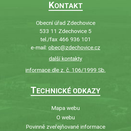
K
ONTAKT
Obecní úřad Zdechovice
533 11 Zdechovice 5
tel./fax 466 936 101
e-mail:
obec@zdechovice.cz
další kontakty
informace dle z. č. 106/1999 Sb.
T
ECHNICKÉ ODKAZY
Mapa webu
O webu
Povinně zveřejňované informace