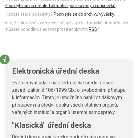
Podívejte se na přehled aktuálně publikovaných příspěvků
.
Hledáte starší příspěvky?
Podívejte se do archivu vývěsky
.
Víte, že aktuálně zveřejněné příspěvky elektronické úřední desky
můžete pohodlně sledovat prostřednictvím
RSS
?
Elektronická úřední deska
Zveřejňovat údaje na elektronické úřední desce
zavedl zákon č.106/1999 Sb., o svobodném přístupu
k informacím. Tímto je umožněno nahlížet dálkovým
přístupem na úřední desku všech státních orgánů,
veřejných institucí a orgánů územní samosprávy.
"Klasická" úřední deska
Úřední desku v její fyzické podobě naleznete ve