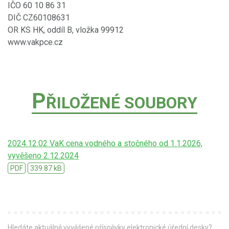
IČO 60 10 86 31
DIČ CZ60108631
OR KS HK, oddíl B, vložka 99912
www.vakpce.cz
P
ŘILOŽENÉ SOUBORY
2024.12.02 VaK cena vodného a stočného od 1.1.2026,
vyvěšeno 2.12.2024
PDF
339.87 kB
Hledáte aktuálně vyvěšené příspěvky elektronické úřední desky?