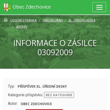
Obec Zdechovice
ÚVODNÍ STRÁNKA
OBECNÍ ÚŘAD
EL. ÚŘEDNÍ DESKA
ARCHIV
INFORMACE O ZÁSILCE
03092009
Typ:
PŘÍSPĚVEK EL. ÚŘEDNÍ DESKY
Kategorie příspěvku:
BEZ KATEGORIE
Autor:
OBEC ZDECHOVICE