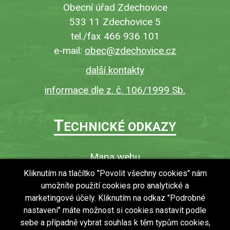
Obecní úřad Zdechovice
533 11 Zdechovice 5
tel./fax 466 936 101
e-mail:
obec@zdechovice.cz
další kontakty
informace dle z. č. 106/1999 Sb.
T
ECHNICKÉ ODKAZY
Mapa webu
O webu
Kliknutím na tlačítko "Povolit všechny cookies" nám
umožníte použití cookies pro analytické a
Povinně zveřejňované informace
marketingové účely. Kliknutím na odkaz "Podrobné
Ochrana osobních údajů (GDPR)
nastavení" máte možnost si cookies nastavit podle
Vyhledávání
sebe a případně vybrat souhlas k těm typům cookies,