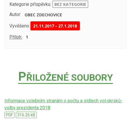
Kategorie příspěvku:
BEZ KATEGORIE
Autor:
OBEC ZDECHOVICE
Vyvěšeno
21.11.2017
-
27.1.2018
Příloh:
1
P
ŘILOŽENÉ SOUBORY
Informace volebním stranám o počtu a sídlech vol.okrsků-
volby prezidenta 2018
PDF
316.26 kB