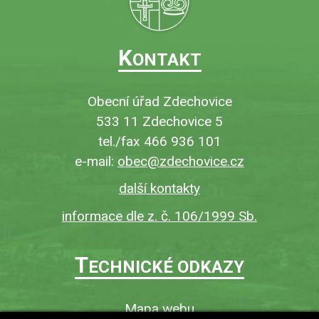
K
ONTAKT
Obecní úřad Zdechovice
533 11 Zdechovice 5
tel./fax 466 936 101
e-mail:
obec@zdechovice.cz
další kontakty
informace dle z. č. 106/1999 Sb.
T
ECHNICKÉ ODKAZY
Mapa webu