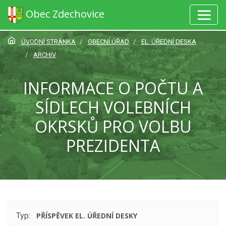
Obec Zdechovice
ÚVODNÍ STRÁNKA
OBECNÍ ÚŘAD
EL. ÚŘEDNÍ DESKA
ARCHIV
INFORMACE O POČTU A
SÍDLECH VOLEBNÍCH
OKRSKŮ PRO VOLBU
PREZIDENTA
Typ:
PŘÍSPĚVEK EL. ÚŘEDNÍ DESKY