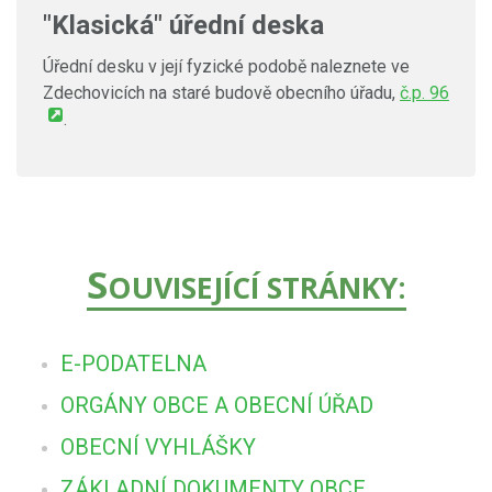
"Klasická" úřední deska
Úřední desku v její fyzické podobě naleznete ve
Zdechovicích na staré budově obecního úřadu,
č.p. 96
.
S
OUVISEJÍCÍ STRÁNKY:
E-PODATELNA
ORGÁNY OBCE A OBECNÍ ÚŘAD
OBECNÍ VYHLÁŠKY
ZÁKLADNÍ DOKUMENTY OBCE