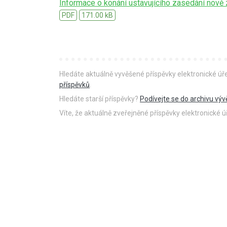
Informace o konání ustavujícího zasedání nově
PDF
171.00 kB
Hledáte aktuálně vyvěšené příspěvky elektronické ú
příspěvků
.
Hledáte starší příspěvky?
Podívejte se do archivu výv
Víte, že aktuálně zveřejněné příspěvky elektronické