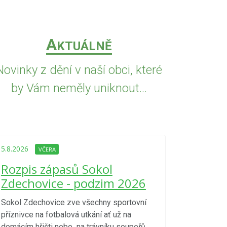
A
KTUÁLNĚ
Novinky z dění v naší obci, které
by Vám neměly uniknout...
5.8.2026
VČE
Upozorně
5.8.2026
VČERA
Nařízení
Rozpis zápasů Sokol
kraje 4/
Zdechovice - podzim 2026
zvýšenéh
vzniku p
Sokol Zdechovice zve všechny sportovní
příznivce na fotbalová utkání ať už na
S ohledem na d
domácím hřišti nebo na trávníku soupeřů.