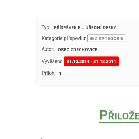
Typ:
PŘÍSPĚVEK EL. ÚŘEDNÍ DESKY
Kategorie příspěvku:
BEZ KATEGORIE
Autor:
OBEC ZDECHOVICE
Vyvěšeno
31.10.2014
-
31.12.2014
Příloh:
1
P
ŘILOŽ