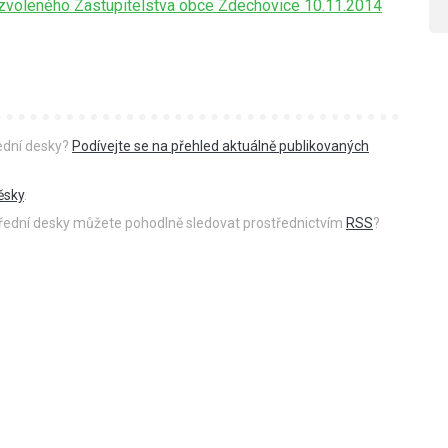
 zvoleného Zastupitelstva obce Zdechovice 10.11.2014
řední desky?
Podívejte se na přehled aktuálně publikovaných
ěsky
.
 úřední desky můžete pohodlně sledovat prostřednictvím
RSS
?