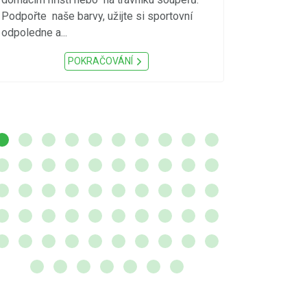
meteorologick
Podpořte naše barvy, užijte si sportovní
sucho, velmi v
odpoledne a...
zátěž, ...) up
Nařízení Pardu
POKRAČOVÁNÍ