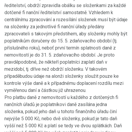
ředitelství, obdrží zpravidla obálku se složenkami za každé
dotčené fi nanční ředitelství samostatně. Vzhledem k
centrálnímu zpracování a rozesílání složenek musí být údaje
na složenky za jednotlivé fi nanční úřady předány
zpracovateli s takovým předstihem, aby složenky mohly být
poplatníkům doručeny do 15. 5. zdaňovacího období (tj.
příslušného roku), neboť první termín splatnosti daně z
nemovitostí je do 31. 5. zdaňovacího období. Je proto
pravděpodobné, že někteří poplatníci zaplatí daň v
mezidobí, tj. dříve než obdrží složenku. V takovém
případěbudou údaje na alonži složenky sloužit pouze ke
kontrole výše daně a k případnému doplacení rozdílu mezi
vyměřenou daní a částkou již uhrazenou.
Pro platbu daně z nemovitostí u každého z dotčených fi
nančních úřadů je poplatníkovi daně zasílána jedna
složenka, pokud jeho daň u tohoto finančního úřadu činí
nejvýše 5 000 Kč, nebo dvě složenky, pokud je tato daň
vyšší než 5 000 Kč a platí se tedy ve dvou splátkách. Daň