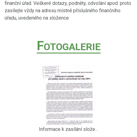
finanční úřad. Veškeré dotazy, podněty, odvolání apod. proto
zasílejte vždy na adresu místně příslušného finančního
úřadu, uvedeného na složence
F
OTOGALERIE
Informace k zasílání složenek pro platby daně z nemovitostí od r.2011