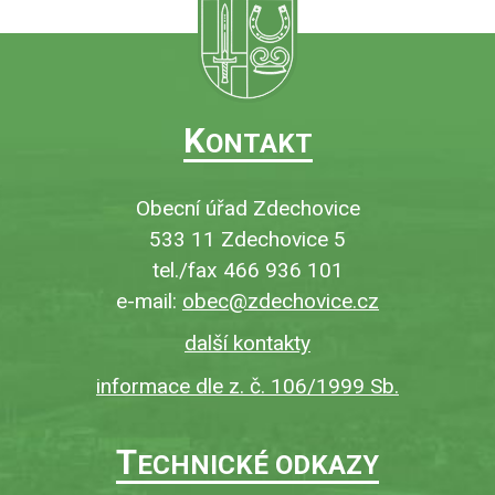
K
ONTAKT
Obecní úřad Zdechovice
533 11 Zdechovice 5
tel./fax 466 936 101
e-mail:
obec@zdechovice.cz
další kontakty
informace dle z. č. 106/1999 Sb.
T
ECHNICKÉ ODKAZY