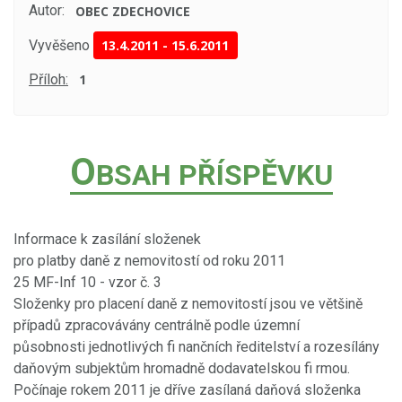
Autor:
OBEC ZDECHOVICE
Vyvěšeno
13.4.2011
-
15.6.2011
Příloh:
1
O
BSAH PŘÍSPĚVKU
Informace k zasílání složenek
pro platby daně z nemovitostí od roku 2011
25 MF-Inf 10 - vzor č. 3
Složenky pro placení daně z nemovitostí jsou ve většině
případů zpracovávány centrálně podle územní
působnosti jednotlivých fi nančních ředitelství a rozesílány
daňovým subjektům hromadně dodavatelskou fi rmou.
Počínaje rokem 2011 je dříve zasílaná daňová složenka