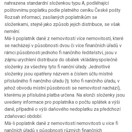
nahrazena standardní složenkou typu A, podléhající
poštovnímu poplatku podle platného ceníku České pošty.
Rozsah informací, zasílaných poplatníkům se
složenkami, stejně jako způsob jejich distribuce, se však
nemění.
Má-li poplatník daně z nemovitostí více nemovitostí, které
se nacházejí v působnosti dvou či více finančních úřadů v
rámci působnosti jednoho fi nančního ředitelství, jsou v
zájmu urychlení distribuce do obálek vkládányspolečně
složenky za všechny tyto fi nanční úřady. Jednotlivé
složenky jsou opatřeny názvem a číslem účtu místně
příslušného fi nančního úřadu (tj. toho fi nančního úřadu, v
jehož obvodu místní působnosti se nemovitost nachází),
kterému je příslušná platba určena. Na alonži složenky jsou
uvedeny informace pro poplatníka o počtu splátek a výši
daně, případně o výši daňového nedoplatku za předchozí
zdaňovací období.
Má-li poplatník daně z nemovitostí nemovitosti u více fi
nančních úřadů v působnosti různých finančních