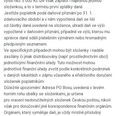
vyšší než 5 000 Kč lze však zaplatit i najednou jedinou
složenkou, a to v termínu první splátky daně.
Jestliže poplatník podá daňové přiznání po 31. 1.
zdaňovacího období a v něm vypočtená daň se liší
od částky daně uvedené na složence, uhradí daň ve výši
vypočtené v daňovém přiznání, případně ve výši, kterou mu
správce daně sdělí platebním výměrem nebo hromadným
předpisným seznamem.
Ve specifických případech mohou být složenky i nadále
zasílány či jinak distribuovány (např. prostřednictvím obcí)
jednotlivými finančními úřady. Tuto možnost mohou
jednotlivé finanční úřady zvolit podle konkrétních podmínek
v daných lokalitách v zájmu včasného a efektivního doručení
složenek poplatníkům.
Důležité upozornění: Adresa PO Boxu, uvedená v levém
horním rohu obálky se složenkami, je určena
pro vracení nedoručitelných složenek Českou poštou, nikoli
však pro doručování jiné korespondence finančním orgánům.
Orgánem, který vyměřuje daň, je vždy místně příslušný