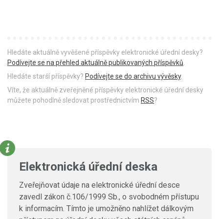
Hledáte aktuálně vyvěšené příspěvky elektronické úřední desky?
Podívejte se na přehled aktuálně publikovaných příspěvků
.
Hledáte starší příspěvky?
Podívejte se do archivu vývěsky
.
Víte, že aktuálně zveřejněné příspěvky elektronické úřední desky
můžete pohodlně sledovat prostřednictvím
RSS
?
Elektronická úřední deska
Zveřejňovat údaje na elektronické úřední desce
zavedl zákon č.106/1999 Sb., o svobodném přístupu
k informacím. Tímto je umožněno nahlížet dálkovým