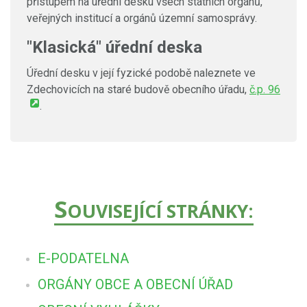
přístupem na úřední desku všech státních orgánů,
veřejných institucí a orgánů územní samosprávy.
"Klasická" úřední deska
Úřední desku v její fyzické podobě naleznete ve
Zdechovicích na staré budově obecního úřadu,
č.p. 96
.
S
OUVISEJÍCÍ STRÁNKY:
E-PODATELNA
ORGÁNY OBCE A OBECNÍ ÚŘAD