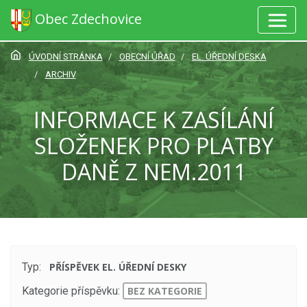
Obec Zdechovice
ÚVODNÍ STRÁNKA
OBECNÍ ÚŘAD
EL. ÚŘEDNÍ DESKA
ARCHIV
INFORMACE K ZASÍLÁNÍ
SLOŽENEK PRO PLATBY
DANĚ Z NEM.2011
Typ:
PŘÍSPĚVEK EL. ÚŘEDNÍ DESKY
Kategorie příspěvku:
BEZ KATEGORIE