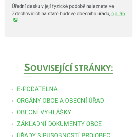
Úřední desku v její fyzické podobě naleznete ve
Zdechovicích na staré budově obecního úřadu,
č.p. 96
.
S
OUVISEJÍCÍ STRÁNKY:
E-PODATELNA
ORGÁNY OBCE A OBECNÍ ÚŘAD
OBECNÍ VYHLÁŠKY
ZÁKLADNÍ DOKUMENTY OBCE
ÚŘADY S PŮSOBNOSTÍ PRO OBEC