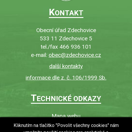
K
ONTAKT
Obecní úřad Zdechovice
533 11 Zdechovice 5
tel./fax 466 936 101
e-mail:
obec@zdechovice.cz
další kontakty
informace dle z. č. 106/1999 Sb.
T
ECHNICKÉ ODKAZY
Mapa webu
O webu
Kliknutím na tlačítko "Povolit všechny cookies" nám