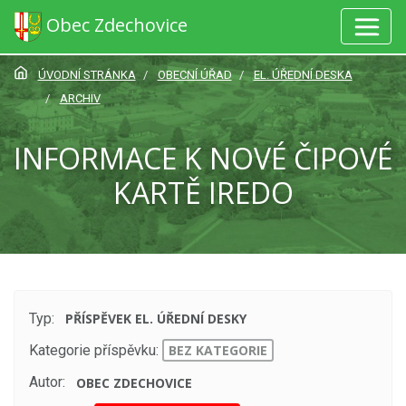
Obec Zdechovice
ÚVODNÍ STRÁNKA
OBECNÍ ÚŘAD
EL. ÚŘEDNÍ DESKA
ARCHIV
INFORMACE K NOVÉ ČIPOVÉ
KARTĚ IREDO
Typ:
PŘÍSPĚVEK EL. ÚŘEDNÍ DESKY
Kategorie příspěvku:
BEZ KATEGORIE
Autor:
OBEC ZDECHOVICE