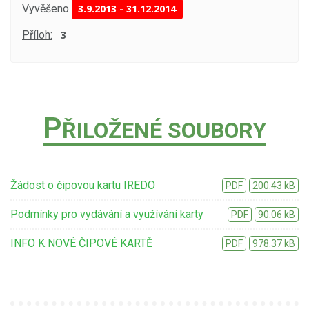
Vyvěšeno
3.9.2013
-
31.12.2014
Příloh:
3
P
ŘILOŽENÉ SOUBORY
Žádost o čipovou kartu IREDO
PDF
200.43 kB
Podmínky pro vydávání a využívání karty
PDF
90.06 kB
INFO K NOVÉ ČIPOVÉ KARTĚ
PDF
978.37 kB