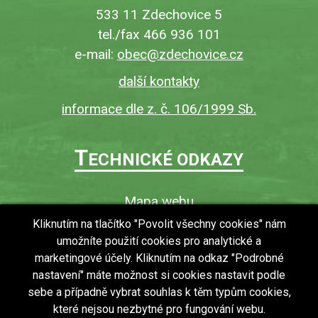
533 11 Zdechovice 5
tel./fax 466 936 101
e-mail:
obec@zdechovice.cz
další kontakty
informace dle z. č. 106/1999 Sb.
T
ECHNICKÉ ODKAZY
Mapa webu
O webu
Kliknutím na tlačítko "Povolit všechny cookies" nám
umožníte použití cookies pro analytické a
Povinně zveřejňované informace
marketingové účely. Kliknutím na odkaz "Podrobné
Ochrana osobních údajů (GDPR)
nastavení" máte možnost si cookies nastavit podle
Vyhledávání
sebe a případně vybrat souhlas k těm typům cookies,
které nejsou nezbytné pro fungování webu.
RSS