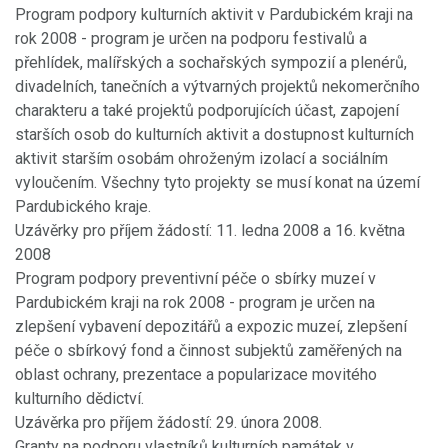
Program podpory kulturních aktivit v Pardubickém kraji na
rok 2008 - program je určen na podporu festivalů a
přehlídek, malířských a sochařských sympozií a plenérů,
divadelních, tanečních a výtvarných projektů nekomerčního
charakteru a také projektů podporujících účast, zapojení
starších osob do kulturních aktivit a dostupnost kulturních
aktivit starším osobám ohroženým izolací a sociálním
vyloučením. Všechny tyto projekty se musí konat na území
Pardubického kraje.
Uzávěrky pro příjem žádostí: 11. ledna 2008 a 16. května
2008
Program podpory preventivní péče o sbírky muzeí v
Pardubickém kraji na rok 2008 - program je určen na
zlepšení vybavení depozitářů a expozic muzeí, zlepšení
péče o sbírkový fond a činnost subjektů zaměřených na
oblast ochrany, prezentace a popularizace movitého
kulturního dědictví.
Uzávěrka pro příjem žádostí: 29. února 2008.
Granty na podporu vlastníků kulturních památek v