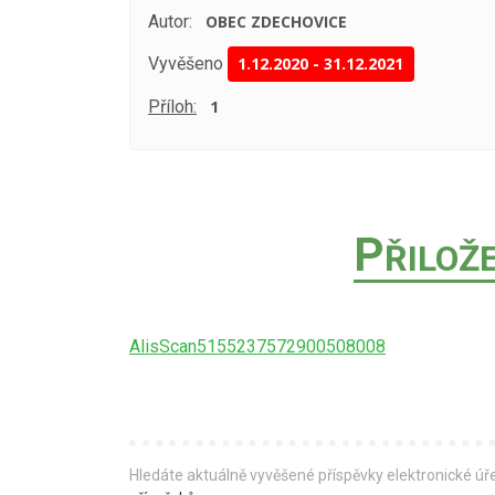
Autor:
OBEC ZDECHOVICE
Vyvěšeno
1.12.2020
-
31.12.2021
Příloh:
1
P
ŘILOŽ
AlisScan5155237572900508008
Hledáte aktuálně vyvěšené příspěvky elektronické ú