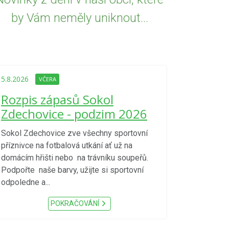
by Vám neměly uniknout...
5.8.2026
VČE
Upozorně
5.8.2026
VČERA
Nařízení
Rozpis zápasů Sokol
kraje 4/
Zdechovice - podzim 2026
zvýšenéh
vzniku p
Sokol Zdechovice zve všechny sportovní
příznivce na fotbalová utkání ať už na
S ohledem na d
domácím hřišti nebo na trávníku soupeřů.
meteorologick
Podpořte naše barvy, užijte si sportovní
sucho, velmi v
odpoledne a...
zátěž, ...) up
Nařízení Pardu
POKRAČOVÁNÍ