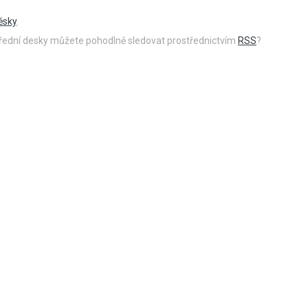
ěsky
.
 úřední desky můžete pohodlně sledovat prostřednictvím
RSS
?