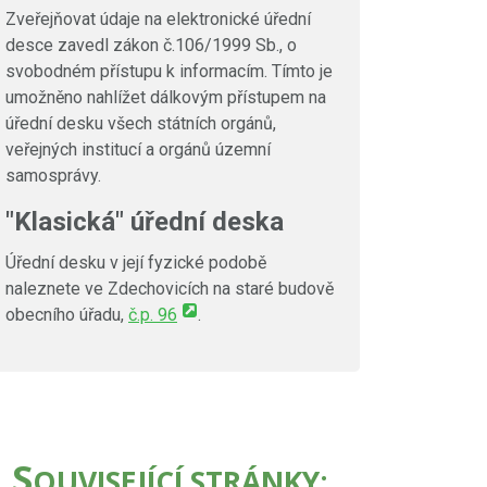
Zveřejňovat údaje na elektronické úřední
desce zavedl zákon č.106/1999 Sb., o
svobodném přístupu k informacím. Tímto je
umožněno nahlížet dálkovým přístupem na
úřední desku všech státních orgánů,
veřejných institucí a orgánů územní
samosprávy.
"Klasická" úřední deska
Úřední desku v její fyzické podobě
naleznete ve Zdechovicích na staré budově
obecního úřadu,
č.p. 96
.
S
OUVISEJÍCÍ STRÁNKY: