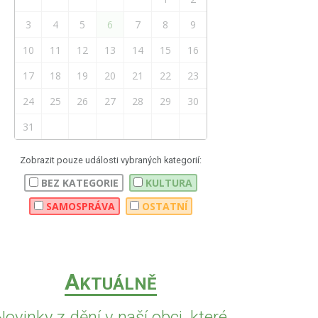
3
4
5
6
7
8
9
10
11
12
13
14
15
16
17
18
19
20
21
22
23
24
25
26
27
28
29
30
31
Zobrazit pouze události vybraných kategorií:
BEZ KATEGORIE
KULTURA
SAMOSPRÁVA
OSTATNÍ
A
KTUÁLNĚ
Novinky z dění v naší obci, které