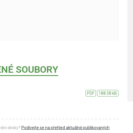
ENÉ SOUBORY
PDF
188.58 kB
řední desky?
Podívejte se na přehled aktuálně publikovaných