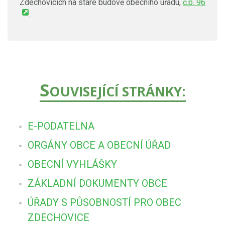
Zdechovicích na staré budově obecního úřadu,
č.p. 96
.
S
OUVISEJÍCÍ STRÁNKY:
E-PODATELNA
ORGÁNY OBCE A OBECNÍ ÚŘAD
OBECNÍ VYHLÁŠKY
ZÁKLADNÍ DOKUMENTY OBCE
ÚŘADY S PŮSOBNOSTÍ PRO OBEC
ZDECHOVICE