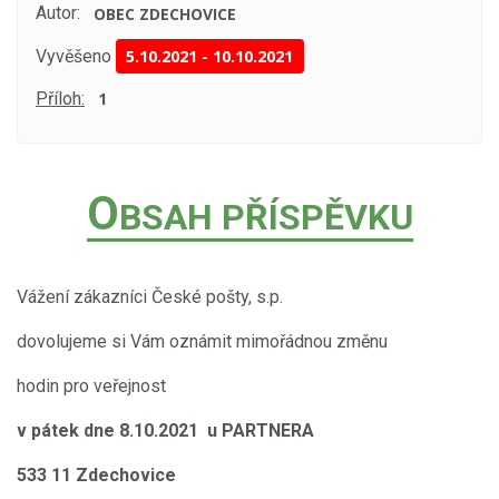
Autor:
OBEC ZDECHOVICE
Vyvěšeno
5.10.2021
-
10.10.2021
Příloh:
1
O
BSAH PŘÍSPĚVKU
Vážení zákazníci České pošty, s.p.
dovolujeme si Vám oznámit mimořádnou změnu
hodin pro veřejnost
v pátek dne 8.10.2021 u PARTNERA
533 11 Zdechovice