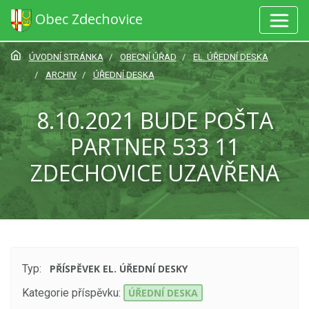
Obec Zdechovice
ÚVODNÍ STRÁNKA
OBECNÍ ÚŘAD
EL. ÚŘEDNÍ DESKA
ARCHIV
ÚŘEDNÍ DESKA
8.10.2021 BUDE POŠTA
PARTNER 533 11
ZDECHOVICE UZAVŘENA
Typ:
PŘÍSPĚVEK EL. ÚŘEDNÍ DESKY
Kategorie příspěvku:
ÚŘEDNÍ DESKA