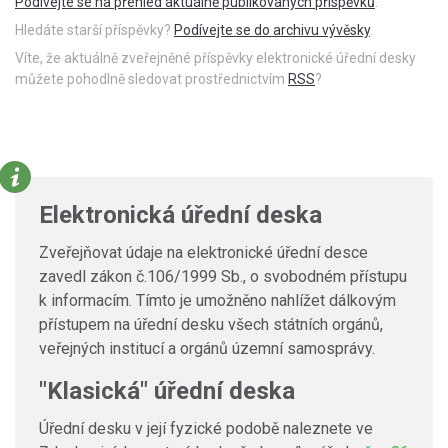
Podívejte se na přehled aktuálně publikovaných příspěvků
.
Hledáte starší příspěvky?
Podívejte se do archivu vývěsky
.
Víte, že aktuálně zveřejněné příspěvky elektronické úřední desky
můžete pohodlně sledovat prostřednictvím
RSS
?
Elektronická úřední deska
Zveřejňovat údaje na elektronické úřední desce
zavedl zákon č.106/1999 Sb., o svobodném přístupu
k informacím. Tímto je umožněno nahlížet dálkovým
přístupem na úřední desku všech státních orgánů,
veřejných institucí a orgánů územní samosprávy.
"Klasická" úřední deska
Úřední desku v její fyzické podobě naleznete ve