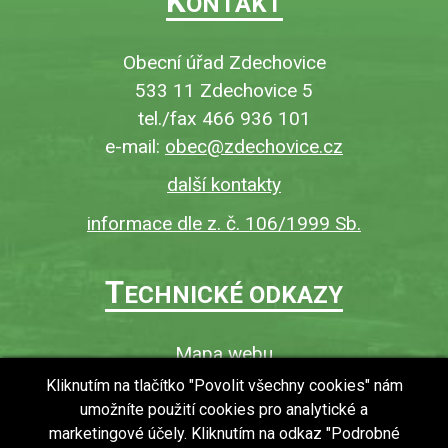
K
ONTAKT
Obecní úřad Zdechovice
533 11 Zdechovice 5
tel./fax 466 936 101
e-mail:
obec@zdechovice.cz
další kontakty
informace dle z. č. 106/1999 Sb.
T
ECHNICKÉ ODKAZY
Mapa webu
O webu
Kliknutím na tlačítko "Povolit všechny cookies" nám
umožníte použití cookies pro analytické a
Povinně zveřejňované informace
marketingové účely. Kliknutím na odkaz "Podrobné