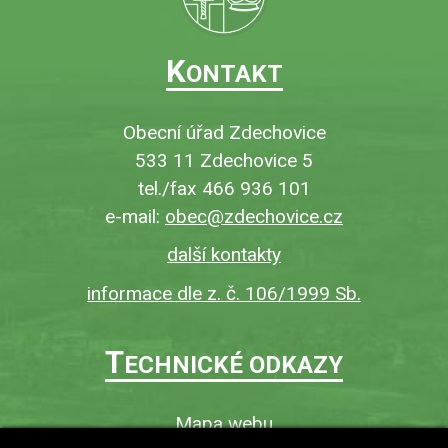
K
ONTAKT
Obecní úřad Zdechovice
533 11 Zdechovice 5
tel./fax 466 936 101
e-mail:
obec@zdechovice.cz
další kontakty
informace dle z. č. 106/1999 Sb.
T
ECHNICKÉ ODKAZY
Mapa webu