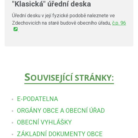
"Klasická" úřední deska
Úřední desku v její fyzické podobě naleznete ve
Zdechovicích na staré budově obecního úřadu,
č.p. 96
.
S
OUVISEJÍCÍ STRÁNKY:
E-PODATELNA
ORGÁNY OBCE A OBECNÍ ÚŘAD
OBECNÍ VYHLÁŠKY
ZÁKLADNÍ DOKUMENTY OBCE