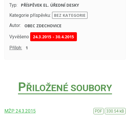
Typ:
PŘÍSPĚVEK EL. ÚŘEDNÍ DESKY
Kategorie příspěvku:
BEZ KATEGORIE
Autor:
OBEC ZDECHOVICE
Vyvěšeno
24.3.2015
-
30.4.2015
Příloh:
1
P
ŘILOŽENÉ SOUBORY
MŽP 24.3.2015
PDF
330.54 kB