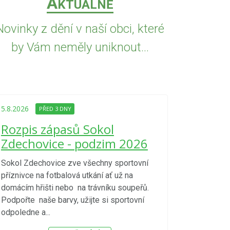
A
KTUÁLNĚ
Novinky z dění v naší obci, které
by Vám neměly uniknout...
5.8.2026
PŘED
Upozorně
5.8.2026
PŘED 3 DNY
Nařízení
Rozpis zápasů Sokol
kraje 4/
Zdechovice - podzim 2026
zvýšenéh
vzniku p
Sokol Zdechovice zve všechny sportovní
příznivce na fotbalová utkání ať už na
S ohledem na d
domácím hřišti nebo na trávníku soupeřů.
meteorologick
Podpořte naše barvy, užijte si sportovní
sucho, velmi v
odpoledne a...
zátěž, ...) up