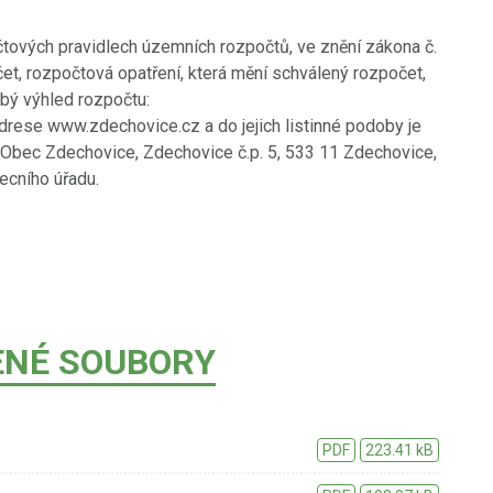
tových pravidlech územních rozpočtů, ve znění zákona č.
t, rozpočtová opatření, která mění schválený rozpočet,
bý výhled rozpočtu:
adrese www.zdechovice.cz a do jejich listinné podoby je
Obec Zdechovice, Zdechovice č.p. 5, 533 11 Zdechovice,
ecního úřadu.
ENÉ SOUBORY
PDF
223.41 kB