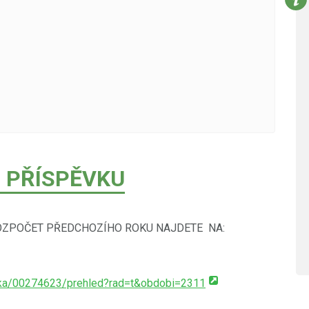
 PŘÍSPĚVKU
OZPOČET PŘEDCHOZÍHO ROKU NAJDETE NA:
notka/00274623/prehled?rad=t&obdobi=2311