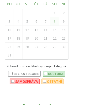
PO
ÚT
ST
ČT
PÁ
SO
NE
1
2
3
4
5
6
7
8
9
10
11
12
13
14
15
16
17
18
19
20
21
22
23
24
25
26
27
28
29
30
31
Zobrazit pouze události vybraných kategorií:
BEZ KATEGORIE
KULTURA
SAMOSPRÁVA
OSTATNÍ