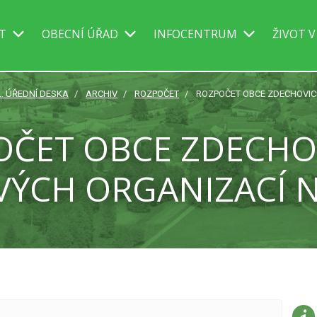
IT
OBECNÍ ÚŘAD
INFOCENTRUM
ŽIVOT V
L. ÚŘEDNÍ DESKA
ARCHIV
ROZPOČET
ROZPOČET OBCE ZDECHOVICE
ČET OBCE ZDECHO
VÝCH ORGANIZACÍ N