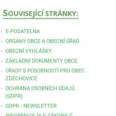
S
OUVISEJÍCÍ STRÁNKY:
E-PODATELNA
ORGÁNY OBCE A OBECNÍ ÚŘAD
OBECNÍ VYHLÁŠKY
ZÁKLADNÍ DOKUMENTY OBCE
ÚŘADY S PŮSOBNOSTÍ PRO OBEC
ZDECHOVICE
OCHRANA OSOBNÍCH ÚDAJŮ
(GDPR)
GDPR - NEWSLETTER
INFORMACE DLE ZÁKONA Č.