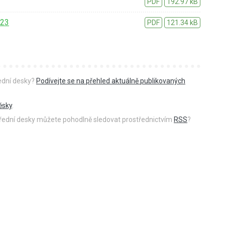
PDF
192.97 kB
023
PDF
121.34 kB
řední desky?
Podívejte se na přehled aktuálně publikovaných
ěsky
.
 úřední desky můžete pohodlně sledovat prostřednictvím
RSS
?