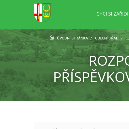
CHCI SI ZAŘÍD
ÚVODNÍ STRÁNKA
OBECNÍ ÚŘAD
E
ROZPO
PŘÍSPĚVKO