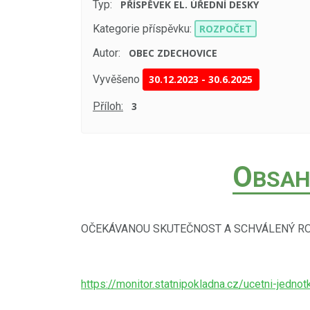
Typ:
PŘÍSPĚVEK EL. ÚŘEDNÍ DESKY
Kategorie příspěvku:
ROZPOČET
Autor:
OBEC ZDECHOVICE
Vyvěšeno
30.12.2023
-
30.6.2025
Příloh:
3
O
BSAH
OČEKÁVANOU SKUTEČNOST A SCHVÁLENÝ R
https://monitor.statnipokladna.cz/ucetni-jed