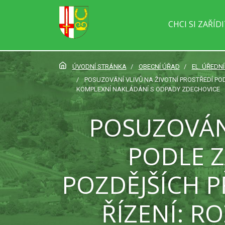
CHCI SI ZAŘÍD
ÚVODNÍ STRÁNKA
OBECNÍ ÚŘAD
EL. ÚŘEDN
POSUZOVÁNÍ VLIVŮ NA ŽIVOTNÍ PROSTŘEDÍ PODL
KOMPLEXNÍ NAKLÁDÁNÍ S ODPADY ZDECHOVICE
POSUZOVÁNÍ
PODLE Z
POZDĚJŠÍCH P
ŘÍZENÍ: R