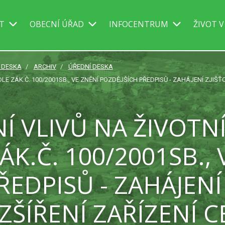
IT
OBECNÍ ÚŘAD
INFOCENTRUM
ŽIVOT V
Í DESKA
ARCHIV
ÚŘEDNÍ DESKA
E ZÁK.Č. 100/2001SB., VE ZNĚNÍ POZDĚJŠÍCH PŘEDPISŮ - ZAHÁJENÍ ZJIŠŤ
 VLIVŮ NA ŽIVOTN
ÁK.Č. 100/2001SB., 
ŘEDPISŮ - ZAHÁJENÍ
OZŠÍŘENÍ ZAŘÍZENÍ 