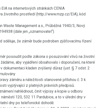
 EIA na internetových stránkách CENIA
va životního prostředí (http://www.mzp.cz/EIA), kód
n Waste Management a.s., Průběžná 1940/3, Nový
194938 (dále jen „oznamovatel“).
ad sděluje, že záměr bude podroben zjišťovacímu řízení
áměr posoudit podle zákona o posuzování vlivů na životní
 žádáme, aby vyjádření obsahovalo i doporučení, na které
t v dokumentaci kladen zvýšený důraz (ust. § 7 odst. 2
rmulovány
ravy záměru a náležitosti stanovené přílohou č. 3 k
sti vyplývající z platných právních předpisů.
námení nahlédnout, činit výpisy a kopie u odboru
náměstí 120, 532 11 Pardubice, a to v úřední dny v
statní dny po telefonické dohodě.