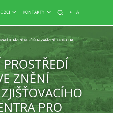
A
 OBCI
KONTAKTY
A
OVACÍHO ŘÍZENÍ: ROZŠÍŘENÍ ZAŘÍZENÍ CENTRA PRO
Í PROSTŘEDÍ
VE ZNĚNÍ
 ZJIŠŤOVACÍHO
CENTRA PRO