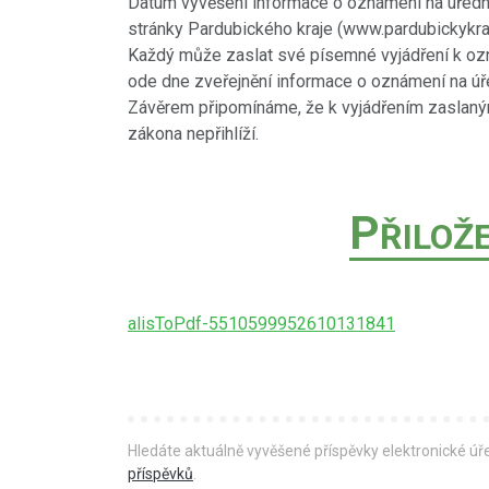
Datum vyvěšení informace o oznámení na úřední 
stránky Pardubického kraje (www.pardubickykraj
Každý může zaslat své písemné vyjádření k oz
ode dne zveřejnění informace o oznámení na úř
Závěrem připomínáme, že k vyjádřením zaslaným 
zákona nepřihlíží.
P
ŘILOŽ
alisToPdf-5510599952610131841
Hledáte aktuálně vyvěšené příspěvky elektronické ú
příspěvků
.