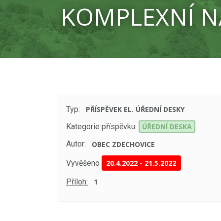
KOMPLEXNÍ N
Typ:
PŘÍSPĚVEK EL. ÚŘEDNÍ DESKY
Kategorie příspěvku:
ÚŘEDNÍ DESKA
Autor:
OBEC ZDECHOVICE
Vyvěšeno
20.4.2022
-
21.5.2022
Příloh:
1