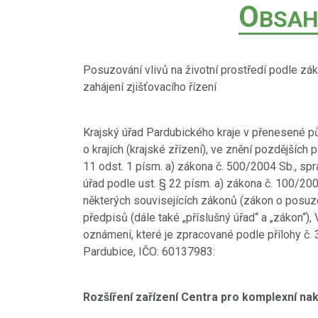
O
BSAH
Posuzování vlivů na životní prostředí podle zá
zahájení zjišťovacího řízení
Krajský úřad Pardubického kraje v přenesené pů
o krajích (krajské zřízení), ve znění pozdějších 
11 odst. 1 písm. a) zákona č. 500/2004 Sb., spr
úřad podle ust. § 22 písm. a) zákona č. 100/200
některých souvisejících zákonů (zákon o posuzov
předpisů (dále také „příslušný úřad“ a „zákon“),
oznámení, které je zpracované podle přílohy č
Pardubice, IČO: 60137983:
Rozšíření zařízení Centra pro komplexní na