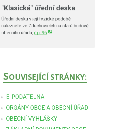
"Klasická" úřední deska
Úřední desku v její fyzické podobě
naleznete ve Zdechovicích na staré budově
obecního úřadu,
č.p. 96
.
S
OUVISEJÍCÍ STRÁNKY:
E-PODATELNA
ORGÁNY OBCE A OBECNÍ ÚŘAD
OBECNÍ VYHLÁŠKY