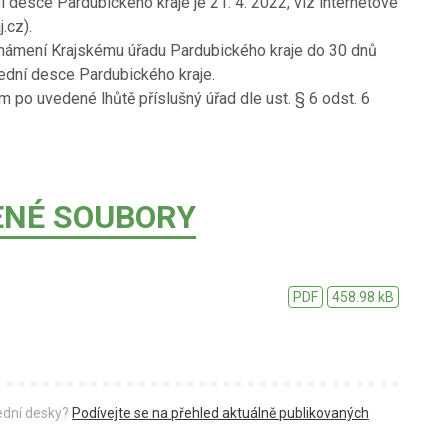
desce Pardubického kraje je 21. 4. 2022, viz internetové
.cz).
námení Krajskému úřadu Pardubického kraje do 30 dnů
ední desce Pardubického kraje.
po uvedené lhůtě příslušný úřad dle ust. § 6 odst. 6
ENÉ SOUBORY
PDF
458.98 kB
řední desky?
Podívejte se na přehled aktuálně publikovaných