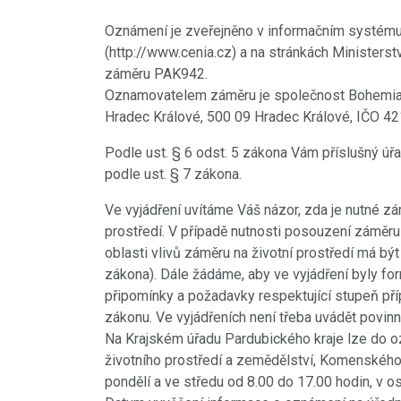
Oznámení je zveřejněno v informačním systému
(http://www.cenia.cz) a na stránkách Ministerst
záměru PAK942.
Oznamovatelem záměru je společnost Bohemia
Hradec Králové, 500 09 Hradec Králové, IČO 42
Podle ust. § 6 odst. 5 zákona Vám příslušný úř
podle ust. § 7 zákona.
Ve vyjádření uvítáme Váš názor, zda je nutné z
prostředí. V případě nutnosti posouzení záměru
oblasti vlivů záměru na životní prostředí má bý
zákona). Dále žádáme, aby ve vyjádření byly fo
připomínky a požadavky respektující stupeň příp
zákonu. Ve vyjádřeních není třeba uvádět povinno
Na Krajském úřadu Pardubického kraje lze do oz
životního prostředí a zemědělství, Komenského 
pondělí a ve středu od 8.00 do 17.00 hodin, v o