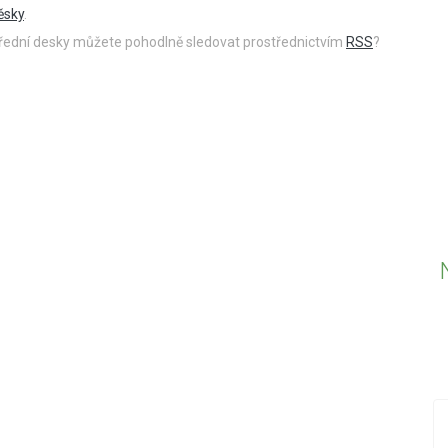
ěsky
.
 úřední desky můžete pohodlně sledovat prostřednictvím
RSS
?