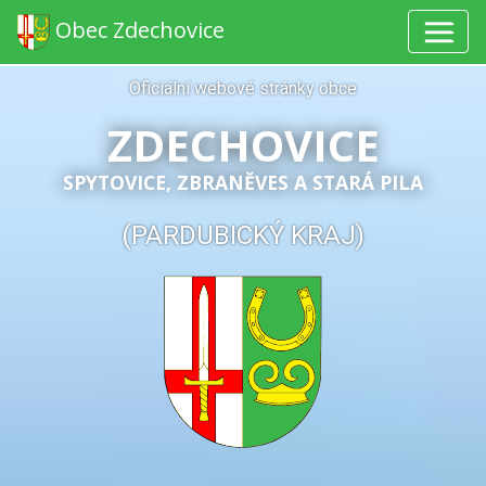
Obec Zdechovice
Oficiální webové stránky obce
ZDECHOVICE
SPYTOVICE, ZBRANĚVES A STARÁ PILA
(PARDUBICKÝ KRAJ)