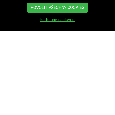
POVOLIT VŠECHNY COOKIES
O OBCI
AKTUÁLNĚ
Podrobné nastavení
Z
ÁKLADNÍ ÚDAJE O OBCI
Obec Zdechovice se nachází na západním
okraji Pardubického kraje, v podhůří Železných
hor. Politicky patří obec do okresu Pardubice.
Leží na silnici I/2 cca 20 km východně od Kutné
Hory.
Obec Zdechovice spravuje ještě místní část