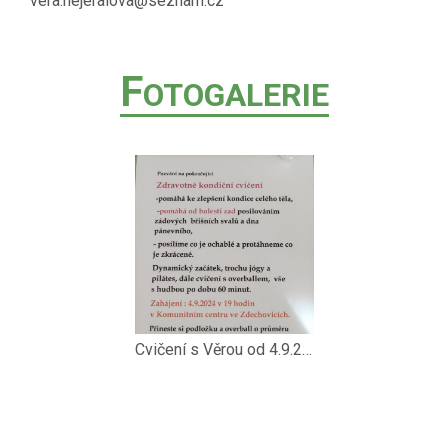
vera.nejeralova@seznam.cz
F
OTOGALERIE
Cvičení s Věrou od 4.9.2024