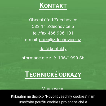
K
ONTAKT
Obecní úřad Zdechovice
533 11 Zdechovice 5
tel./fax 466 936 101
e-mail:
obec@zdechovice.cz
další kontakty
informace dle z. č. 106/1999 Sb.
T
ECHNICKÉ ODKAZY
Mapa webu
O webu
Kliknutím na tlačítko "Povolit všechny cookies" nám
umožníte použití cookies pro analytické a
Povinně zveřejňované informace