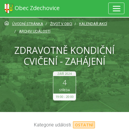
Obec Zdechovice
ÚVODNÍ STRÁNKA
ŽIVOT V OBCI
KALENDÁŘ AKCÍ
ARCHIV UDÁLOSTÍ
ZDRAVOTNĚ KONDIČNÍ
CVIČENÍ - ZAHÁJENÍ
ZÁŘÍ 2024
4
STŘEDA
19:00
20:00
Kategorie události:
OSTATNÍ