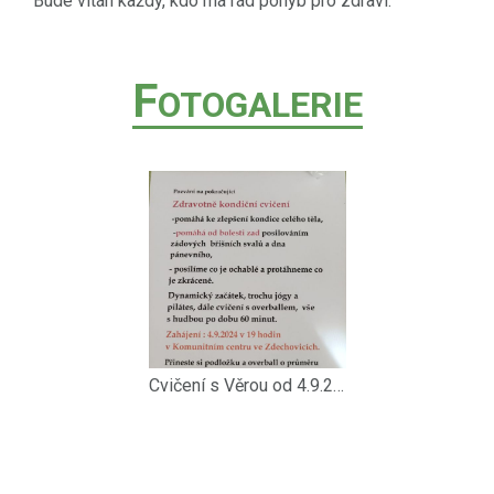
Bude vítán každý, kdo má rád pohyb pro zdraví.
F
OTOGALERIE
Cvičení s Věrou od 4.9.2024