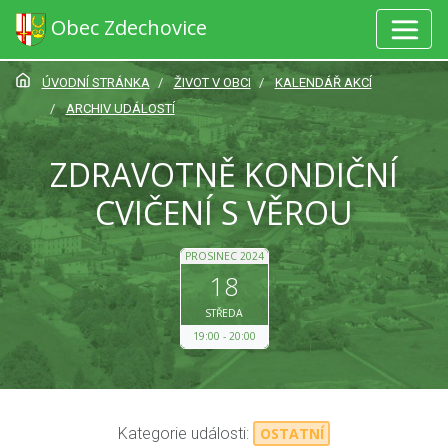
Obec Zdechovice
ÚVODNÍ STRÁNKA
ŽIVOT V OBCI
KALENDÁŘ AKCÍ
ARCHIV UDÁLOSTÍ
ZDRAVOTNĚ KONDIČNÍ
CVIČENÍ S VĚROU
PROSINEC 2024
18
STŘEDA
19:00
20:00
Kategorie události:
OSTATNÍ