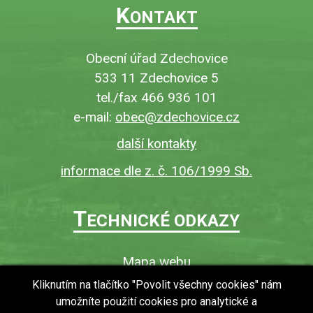
K
ONTAKT
Obecní úřad Zdechovice
533 11 Zdechovice 5
tel./fax 466 936 101
e-mail:
obec@zdechovice.cz
další kontakty
informace dle z. č. 106/1999 Sb.
T
ECHNICKÉ ODKAZY
Mapa webu
O webu
Kliknutím na tlačítko "Povolit všechny cookies" nám
umožníte použití cookies pro analytické a
Povinně zveřejňované informace