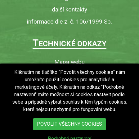
další kontakty
informace dle z. č. 106/1999 Sb.
T
ECHNICKÉ ODKAZY
Mapa webu
O webu
Kliknutím na tlačítko "Povolit všechny cookies" nám
umožníte použití cookies pro analytické a
Povinně zveřejňované informace
marketingové účely. Kliknutím na odkaz "Podrobné
Ochrana osobních údajů (GDPR)
nastavení" máte možnost si cookies nastavit podle
Vyhledávání
sebe a případně vybrat souhlas k těm typům cookies,
které nejsou nezbytné pro fungování webu.
RSS
Bezbariérový přístup v obci
POVOLIT VŠECHNY COOKIES
Podrobné nastavení