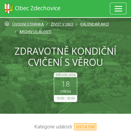
Obec Zdechovice
ÚVODNÍ STRÁNKA
ŽIVOT V OBCI
KALENDÁŘ AKCÍ
ARCHIV UDÁLOSTÍ
ZDRAVOTNĚ KONDIČNÍ
CVIČENÍ S VĚROU
BŘEZEN 2026
18
STŘEDA
19:00
20:00
Kategorie události:
OSTATNÍ