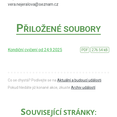
vera.nejeralova@seznam.cz
P
ŘILOŽENÉ SOUBORY
Kondiční cvičení od 24.9.2025
PDF
276.54 kB
Co se chystá? Podívejte se na
Aktuální a budoucí události
Pokud hledáte již konané akce, zkuste
Archiv událostí
S
OUVISEJÍCÍ STRÁNKY: