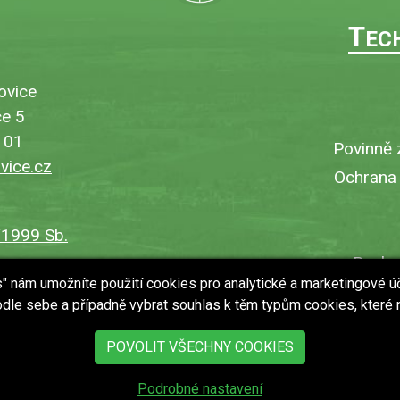
T
EC
ovice
e 5
101
Povinně 
ice.cz
Ochrana
/1999 Sb.
Bezbar
es" nám umožníte použití cookies pro analytické a marketingové ú
V
dle sebe a případně vybrat souhlas k těm typům cookies, které
Uložit
POVOLIT VŠECHNY COOKIES
Podrobné nastavení