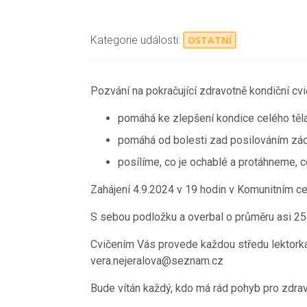
Kategorie události:
OSTATNÍ
Pozvání na pokračující zdravotně kondiční cvi
pomáhá ke zlepšení kondice celého těla
pomáhá od bolesti zad posilováním zád
posílíme, co je ochablé a protáhneme, c
Zahájení 4.9.2024 v 19 hodin v Komunitním ce
S sebou podložku a overbal o průměru asi 2
Cvičením Vás provede každou středu lektorka 
vera.nejeralova@seznam.cz
Bude vítán každý, kdo má rád pohyb pro zdrav