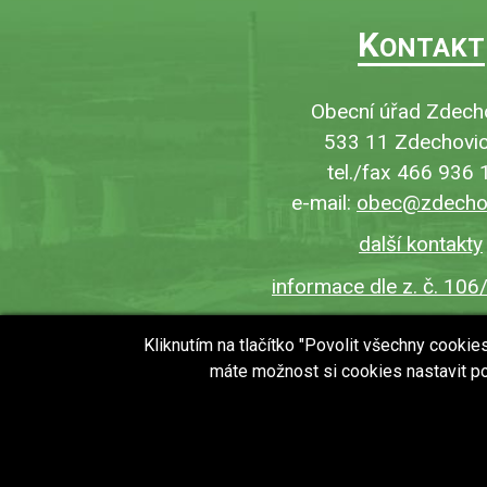
K
ONTAKT
Obecní úřad Zdech
533 11 Zdechovic
tel./fax 466 936 
e-mail:
obec@zdechov
další kontakty
informace dle z. č. 106
Kliknutím na tlačítko "Povolit všechny cooki
máte možnost si cookies nastavit po
copyright © 2018 - 2026
Obec Zdechovice