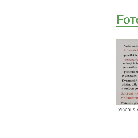
F
OT
Cvičení s 