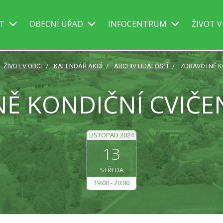
IT
OBECNÍ ÚŘAD
INFOCENTRUM
ŽIVOT V
ŽIVOT V OBCI
KALENDÁŘ AKCÍ
ARCHIV UDÁLOSTÍ
ZDRAVOTNĚ KO
Ě KONDIČNÍ CVIČEN
LISTOPAD 2024
13
STŘEDA
19:00
20:00