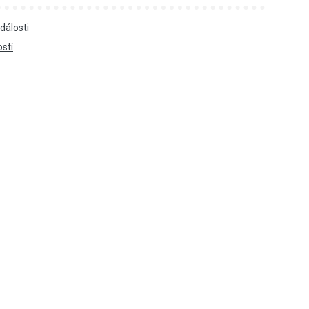
dálosti
ostí