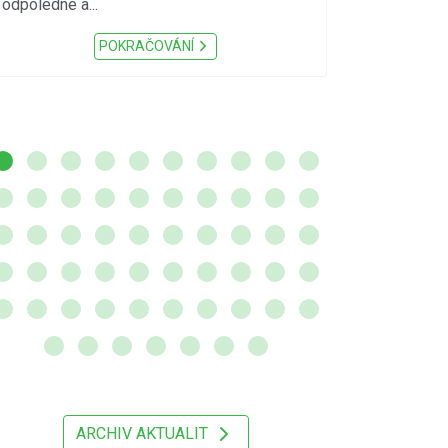
odpoledne a...
zátěž, ...) up
Nařízení Pardu
POKRAČOVÁNÍ
ARCHIV AKTUALIT