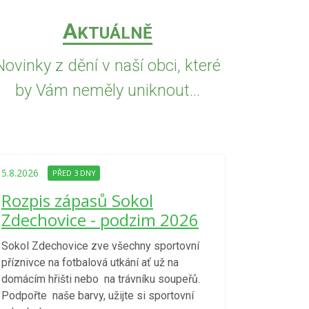
A
KTUÁLNĚ
Novinky z dění v naší obci, které
by Vám neměly uniknout...
5.8.2026
PŘED
Upozorně
5.8.2026
PŘED 3 DNY
Nařízení
Rozpis zápasů Sokol
kraje 4/
Zdechovice - podzim 2026
zvýšenéh
vzniku p
Sokol Zdechovice zve všechny sportovní
příznivce na fotbalová utkání ať už na
S ohledem na d
domácím hřišti nebo na trávníku soupeřů.
meteorologick
Podpořte naše barvy, užijte si sportovní
sucho, velmi v