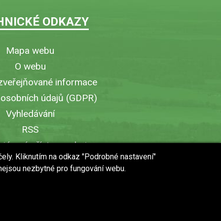
HNICKÉ ODKAZY
Mapa webu
O webu
zveřejňované informace
 osobních údajů (GDPR)
Vyhledávání
RSS
iérový přístup v obci
čely. Kliknutím na odkaz "Podrobné nastavení"
ytisknout stránku
 nejsou nezbytné pro fungování webu.
 URL stránky do mobilu
web vytvořilo studio
WebWorks
© 2018 - 2019