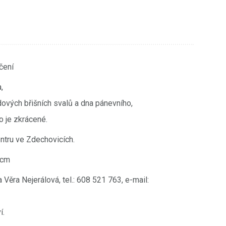
čení
,
ových břišních svalů a dna pánevního,
o je zkrácené.
ntru ve Zdechovicích.
5cm
Věra Nejerálová, tel.: 608 521 763, e-mail:
í.