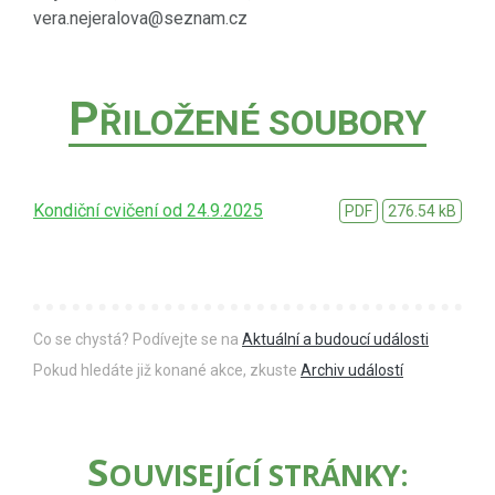
vera.nejeralova@seznam.cz
P
ŘILOŽENÉ SOUBORY
Kondiční cvičení od 24.9.2025
PDF
276.54 kB
Co se chystá? Podívejte se na
Aktuální a budoucí události
Pokud hledáte již konané akce, zkuste
Archiv událostí
S
OUVISEJÍCÍ STRÁNKY: