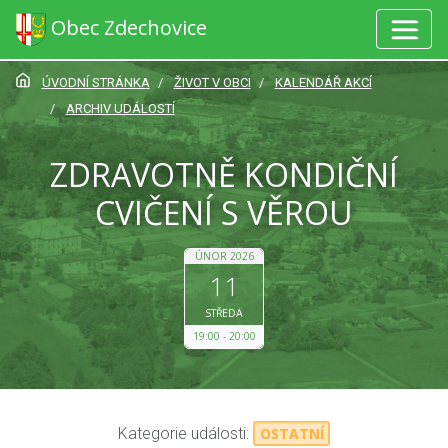
Obec Zdechovice
ÚVODNÍ STRÁNKA
ŽIVOT V OBCI
KALENDÁŘ AKCÍ
ARCHIV UDÁLOSTÍ
ZDRAVOTNĚ KONDIČNÍ
CVIČENÍ S VĚROU
ÚNOR 2026
11
STŘEDA
19:00
20:00
Kategorie události:
OSTATNÍ