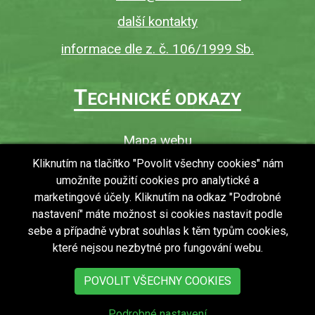
další kontakty
informace dle z. č. 106/1999 Sb.
T
ECHNICKÉ ODKAZY
Mapa webu
O webu
Kliknutím na tlačítko "Povolit všechny cookies" nám
umožníte použití cookies pro analytické a
Povinně zveřejňované informace
marketingové účely. Kliknutím na odkaz "Podrobné
Ochrana osobních údajů (GDPR)
nastavení" máte možnost si cookies nastavit podle
Vyhledávání
sebe a případně vybrat souhlas k těm typům cookies,
které nejsou nezbytné pro fungování webu.
RSS
Bezbariérový přístup v obci
POVOLIT VŠECHNY COOKIES
Podrobné nastavení