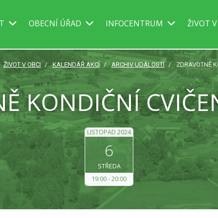
IT
OBECNÍ ÚŘAD
INFOCENTRUM
ŽIVOT V
ŽIVOT V OBCI
KALENDÁŘ AKCÍ
ARCHIV UDÁLOSTÍ
ZDRAVOTNĚ KO
Ě KONDIČNÍ CVIČEN
LISTOPAD 2024
6
STŘEDA
19:00
20:00