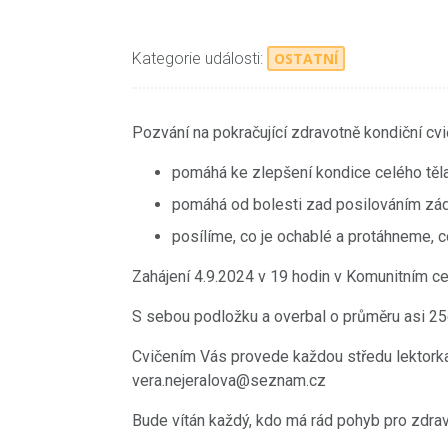
Kategorie události:
OSTATNÍ
Pozvání na pokračující zdravotně kondiční cvi
pomáhá ke zlepšení kondice celého těla
pomáhá od bolesti zad posilováním zád
posílíme, co je ochablé a protáhneme, c
Zahájení 4.9.2024 v 19 hodin v Komunitním ce
S sebou podložku a overbal o průměru asi 2
Cvičením Vás provede každou středu lektorka 
vera.nejeralova@seznam.cz
Bude vítán každý, kdo má rád pohyb pro zdrav