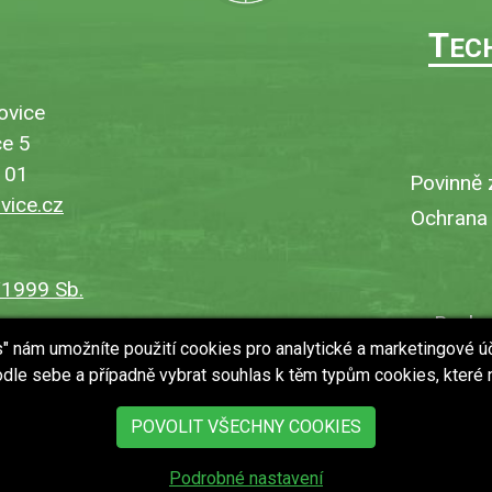
T
EC
ovice
e 5
101
Povinně 
ice.cz
Ochrana
/1999 Sb.
Bezbar
es" nám umožníte použití cookies pro analytické a marketingové ú
V
dle sebe a případně vybrat souhlas k těm typům cookies, které
Uložit
POVOLIT VŠECHNY COOKIES
Podrobné nastavení