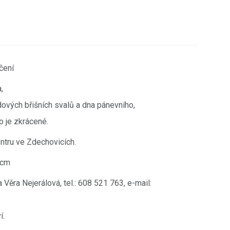
čení
,
ových břišních svalů a dna pánevního,
o je zkrácené.
ntru ve Zdechovicích.
5cm
Věra Nejerálová, tel.: 608 521 763, e-mail:
í.