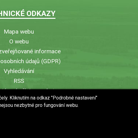
HNICKÉ ODKAZY
Mapa webu
O webu
zveřejňované informace
 osobních údajů (GDPR)
Vyhledávání
RSS
iérový přístup v obci
čely. Kliknutím na odkaz "Podrobné nastavení"
ytisknout stránku
 nejsou nezbytné pro fungování webu.
 URL stránky do mobilu
web vytvořilo studio
WebWorks
© 2018 - 2019