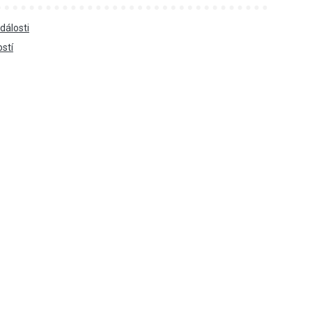
dálosti
ostí