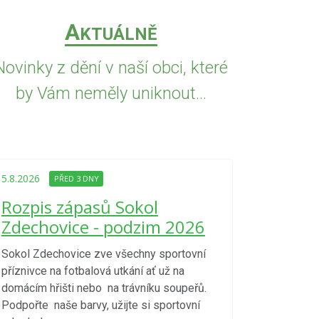
A
KTUÁLNĚ
Novinky z dění v naší obci, které
by Vám neměly uniknout...
5.8.2026
PŘED
Upozorně
5.8.2026
PŘED 3 DNY
Nařízení
Rozpis zápasů Sokol
kraje 4/
Zdechovice - podzim 2026
zvýšenéh
vzniku p
Sokol Zdechovice zve všechny sportovní
příznivce na fotbalová utkání ať už na
S ohledem na d
domácím hřišti nebo na trávníku soupeřů.
meteorologick
Podpořte naše barvy, užijte si sportovní
sucho, velmi v