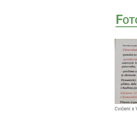
F
OT
Cvičení s 