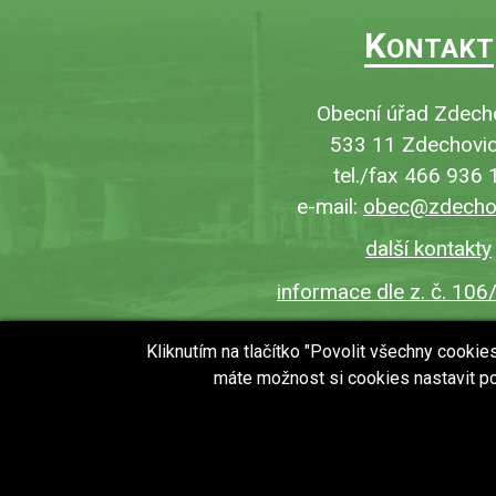
K
ONTAKT
Obecní úřad Zdech
533 11 Zdechovic
tel./fax 466 936 
e-mail:
obec@zdechov
další kontakty
informace dle z. č. 106
Kliknutím na tlačítko "Povolit všechny cooki
máte možnost si cookies nastavit po
copyright © 2018 - 2026
Obec Zdechovice