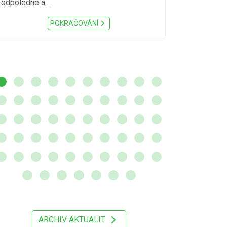
odpoledne a...
zátěž, ...) up
Nařízení Pardu
POKRAČOVÁNÍ
ARCHIV AKTUALIT