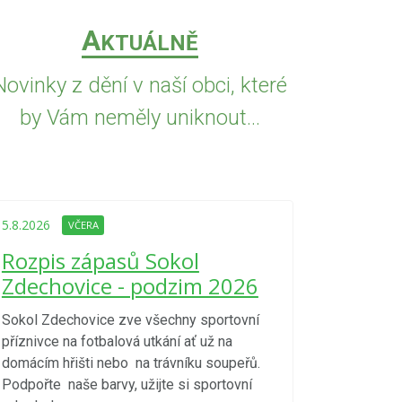
A
KTUÁLNĚ
Novinky z dění v naší obci, které
by Vám neměly uniknout...
5.8.2026
VČE
Upozorně
5.8.2026
VČERA
Nařízení
Rozpis zápasů Sokol
kraje 4/
Zdechovice - podzim 2026
zvýšenéh
vzniku p
Sokol Zdechovice zve všechny sportovní
příznivce na fotbalová utkání ať už na
S ohledem na d
domácím hřišti nebo na trávníku soupeřů.
meteorologick
Podpořte naše barvy, užijte si sportovní
sucho, velmi v