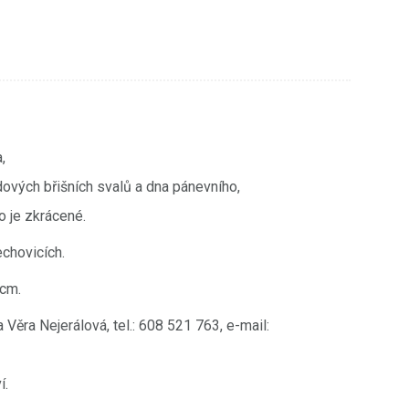
,
ových břišních svalů a dna pánevního,
o je zkrácené.
chovicích.
5cm.
Věra Nejerálová, tel.: 608 521 763, e-mail:
í.