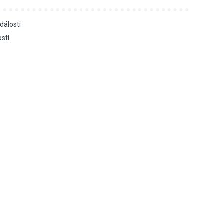
dálosti
ostí