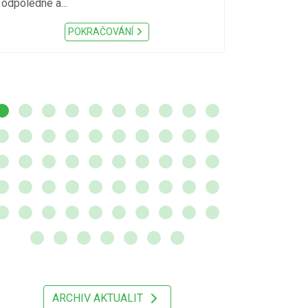
odpoledne a...
zátěž, ...) up
Nařízení Pardu
POKRAČOVÁNÍ
ARCHIV AKTUALIT