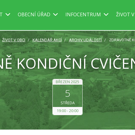
IT
OBECNÍ ÚŘAD
INFOCENTRUM
ŽIVOT V
ŽIVOT V OBCI
KALENDÁŘ AKCÍ
ARCHIV UDÁLOSTÍ
ZDRAVOTNĚ KO
Ě KONDIČNÍ CVIČEN
BŘEZEN 2025
5
STŘEDA
19:00
20:00