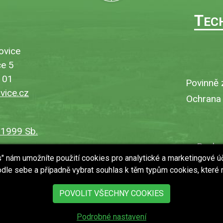
T
EC
ovice
e 5
101
Povinně 
ice.cz
Ochrana
/1999 Sb.
Bezbar
es" nám umožníte použití cookies pro analytické a marketingové ú
V
dle sebe a případně vybrat souhlas k těm typům cookies, které
Uložit
POVOLIT VŠECHNY COOKIES
Podrobné nastavení