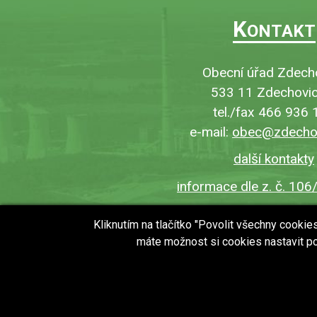
K
ONTAKT
Obecní úřad Zdech
533 11 Zdechovic
tel./fax 466 936 
e-mail:
obec@zdechov
další kontakty
informace dle z. č. 106
Kliknutím na tlačítko "Povolit všechny cooki
máte možnost si cookies nastavit po
copyright © 2018 - 2026
Obec Zdechovice