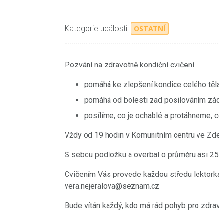
Kategorie události:
OSTATNÍ
Pozvání na zdravotně kondiční cvičení
pomáhá ke zlepšení kondice celého těla
pomáhá od bolesti zad posilováním zád
posílíme, co je ochablé a protáhneme, c
Vždy od 19 hodin v Komunitním centru ve Zde
S sebou podložku a overbal o průměru asi 2
Cvičením Vás provede každou středu lektorka 
vera.nejeralova@seznam.cz
Bude vítán každý, kdo má rád pohyb pro zdrav