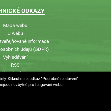
HNICKÉ ODKAZY
Mapa webu
O webu
zveřejňované informace
 osobních údajů (GDPR)
Vyhledávání
RSS
iérový přístup v obci
čely. Kliknutím na odkaz "Podrobné nastavení"
ytisknout stránku
 nejsou nezbytné pro fungování webu.
 URL stránky do mobilu
web vytvořilo studio
WebWorks
© 2018 - 2019