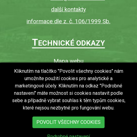
další kontakty
informace dle z. č. 106/1999 Sb.
T
ECHNICKÉ ODKAZY
Mapa webu
O webu
Kliknutím na tlačítko "Povolit všechny cookies" nám
umožníte použití cookies pro analytické a
Povinně zveřejňované informace
marketingové účely. Kliknutím na odkaz "Podrobné
Ochrana osobních údajů (GDPR)
nastavení" máte možnost si cookies nastavit podle
Vyhledávání
sebe a případně vybrat souhlas k těm typům cookies,
které nejsou nezbytné pro fungování webu.
RSS
Bezbariérový přístup v obci
POVOLIT VŠECHNY COOKIES
Podrobné nastavení