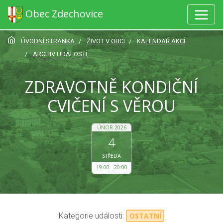
Obec Zdechovice
ÚVODNÍ STRÁNKA
ŽIVOT V OBCI
KALENDÁŘ AKCÍ
ARCHIV UDÁLOSTÍ
ZDRAVOTNĚ KONDIČNÍ
CVIČENÍ S VĚROU
ÚNOR 2026
4
STŘEDA
19:00
20:00
Kategorie události:
OSTATNÍ