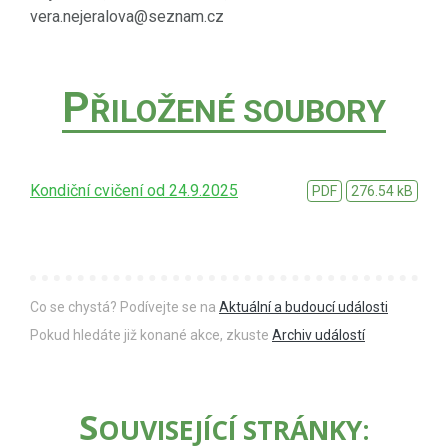
vera.nejeralova@seznam.cz
P
ŘILOŽENÉ SOUBORY
Kondiční cvičení od 24.9.2025
PDF
276.54 kB
Co se chystá? Podívejte se na
Aktuální a budoucí události
Pokud hledáte již konané akce, zkuste
Archiv událostí
S
OUVISEJÍCÍ STRÁNKY: