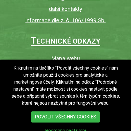
další kontakty
informace dle z. č. 106/1999 Sb.
T
ECHNICKÉ ODKAZY
Mapa webu
O webu
Kliknutím na tlačítko "Povolit všechny cookies" nám
umožníte použití cookies pro analytické a
Povinně zveřejňované informace
marketingové účely. Kliknutím na odkaz "Podrobné
Ochrana osobních údajů (GDPR)
nastavení" máte možnost si cookies nastavit podle
Vyhledávání
sebe a případně vybrat souhlas k těm typům cookies,
které nejsou nezbytné pro fungování webu.
RSS
Bezbariérový přístup v obci
POVOLIT VŠECHNY COOKIES
Podrobné nastavení