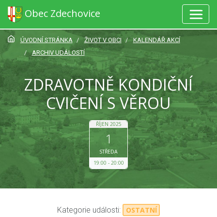
Obec Zdechovice
ÚVODNÍ STRÁNKA
ŽIVOT V OBCI
KALENDÁŘ AKCÍ
ARCHIV UDÁLOSTÍ
ZDRAVOTNĚ KONDIČNÍ
CVIČENÍ S VĚROU
ŘÍJEN 2025
1
STŘEDA
19:00
20:00
Kategorie události:
OSTATNÍ