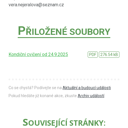
vera.nejeralova@seznam.cz
P
ŘILOŽENÉ SOUBORY
Kondiční cvičení od 24.9.2025
PDF
276.54 kB
Co se chystá? Podívejte se na
Aktuální a budoucí události
Pokud hledáte již konané akce, zkuste
Archiv událostí
S
OUVISEJÍCÍ STRÁNKY: