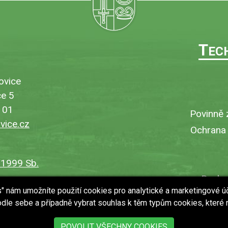
T
EC
ovice
e 5
101
Povinně 
ice.cz
Ochrana
/1999 Sb.
Bezbar
es" nám umožníte použití cookies pro analytické a marketingové ú
V
dle sebe a případně vybrat souhlas k těm typům cookies, které
Uložit
POVOLIT VŠECHNY COOKIES