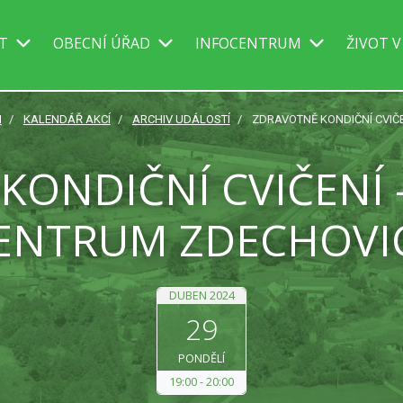
IT
OBECNÍ ÚŘAD
INFOCENTRUM
ŽIVOT V
I
KALENDÁŘ AKCÍ
ARCHIV UDÁLOSTÍ
ZDRAVOTNĚ KONDIČNÍ CVIČ
KONDIČNÍ CVIČENÍ 
ENTRUM ZDECHOVI
DUBEN 2024
29
PONDĚLÍ
19:00
20:00