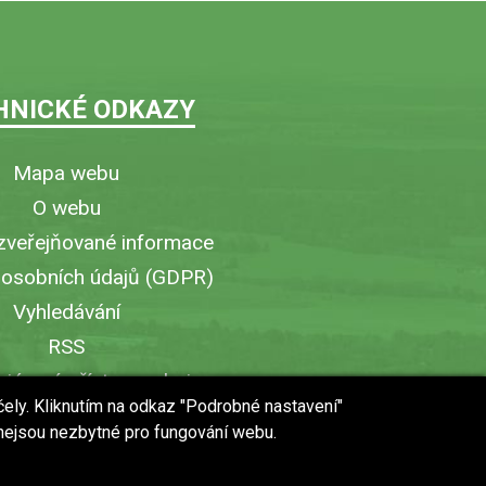
HNICKÉ ODKAZY
Mapa webu
O webu
zveřejňované informace
 osobních údajů (GDPR)
Vyhledávání
RSS
iérový přístup v obci
čely. Kliknutím na odkaz "Podrobné nastavení"
ytisknout stránku
 nejsou nezbytné pro fungování webu.
 URL stránky do mobilu