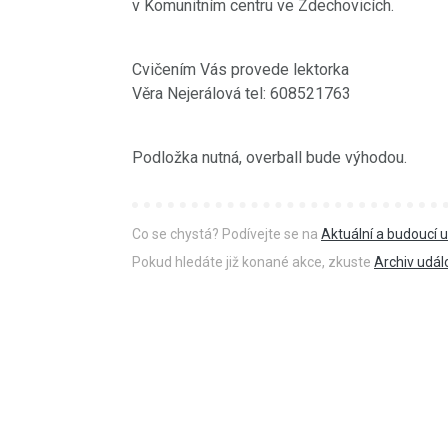
v Komunitním centru ve Zdechovicích.
Cvičením Vás provede lektorka
Věra Nejerálová tel: 608521763
Podložka nutná, overball bude výhodou.
Co se chystá? Podívejte se na
Aktuální a budoucí u
Pokud hledáte již konané akce, zkuste
Archiv udál