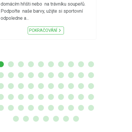
S ohledem na d
domácím hřišti nebo na trávníku soupeřů.
meteorologick
Podpořte naše barvy, užijte si sportovní
sucho, velmi v
odpoledne a...
zátěž, ...) up
Nařízení Pardu
POKRAČOVÁNÍ