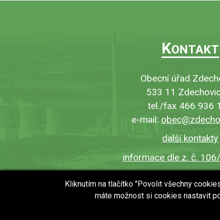
K
ONTAKT
Obecní úřad Zdech
533 11 Zdechovic
tel./fax 466 936 
e-mail:
obec@zdechov
další kontakty
informace dle z. č. 106
Kliknutím na tlačítko "Povolit všechny cooki
máte možnost si cookies nastavit po