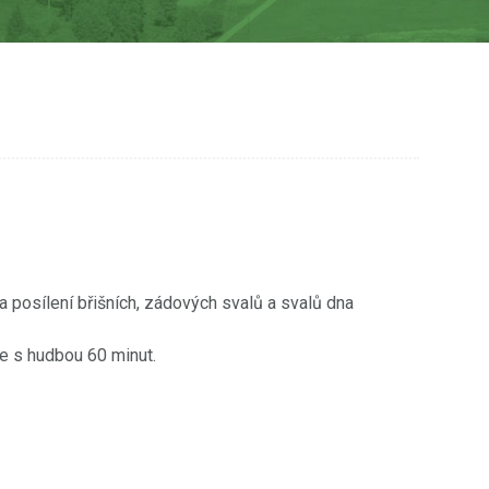
 posílení břišních, zádových svalů a svalů dna
še s hudbou 60 minut.