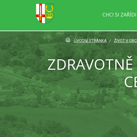
CHCI SI ZAŘÍD
ÚVODNÍ STRÁNKA
ŽIVOT V OBC
ZDRAVOTNĚ 
C