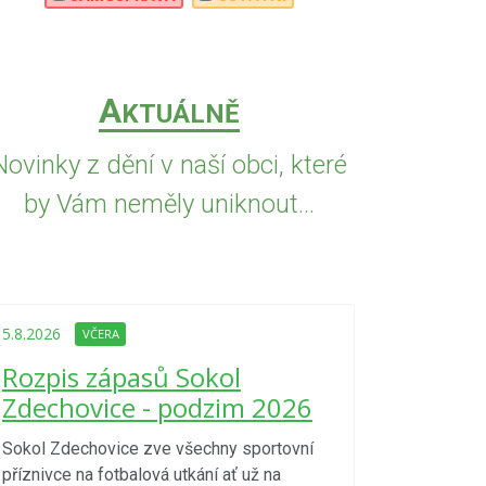
A
KTUÁLNĚ
Novinky z dění v naší obci, které
by Vám neměly uniknout...
5.8.2026
VČE
Upozorně
5.8.2026
VČERA
Nařízení
Rozpis zápasů Sokol
kraje 4/
Zdechovice - podzim 2026
zvýšenéh
vzniku p
Sokol Zdechovice zve všechny sportovní
příznivce na fotbalová utkání ať už na