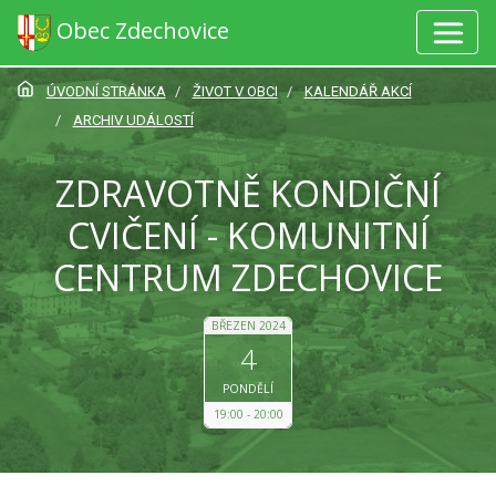
Obec Zdechovice
ÚVODNÍ STRÁNKA
ŽIVOT V OBCI
KALENDÁŘ AKCÍ
ARCHIV UDÁLOSTÍ
ZDRAVOTNĚ KONDIČNÍ
CVIČENÍ - KOMUNITNÍ
CENTRUM ZDECHOVICE
BŘEZEN 2024
4
PONDĚLÍ
19:00
20:00