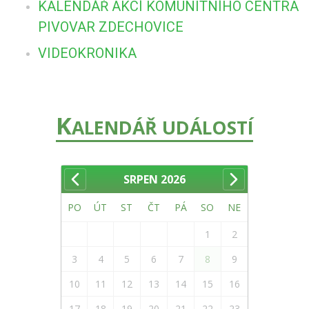
KALENDÁŘ AKCÍ KOMUNITNÍHO CENTRA
PIVOVAR ZDECHOVICE
VIDEOKRONIKA
K
ALENDÁŘ UDÁLOSTÍ
SRPEN
2026
PO
ÚT
ST
ČT
PÁ
SO
NE
1
2
3
4
5
6
7
8
9
10
11
12
13
14
15
16
17
18
19
20
21
22
23