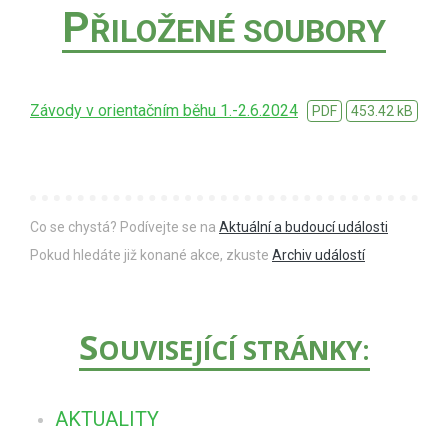
P
ŘILOŽENÉ SOUBORY
Závody v orientačním běhu 1.-2.6.2024
PDF
453.42 kB
Co se chystá? Podívejte se na
Aktuální a budoucí události
Pokud hledáte již konané akce, zkuste
Archiv událostí
S
OUVISEJÍCÍ STRÁNKY:
AKTUALITY