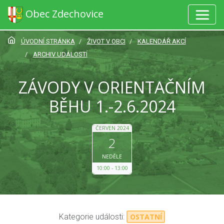
Obec Zdechovice
ÚVODNÍ STRÁNKA
ŽIVOT V OBCI
KALENDÁŘ AKCÍ
ARCHIV UDÁLOSTÍ
ZÁVODY V ORIENTAČNÍM
BĚHU 1.-2.6.2024
ČERVEN 2024
2
NEDĚLE
10:00
13:00
Kategorie události:
OSTATNÍ