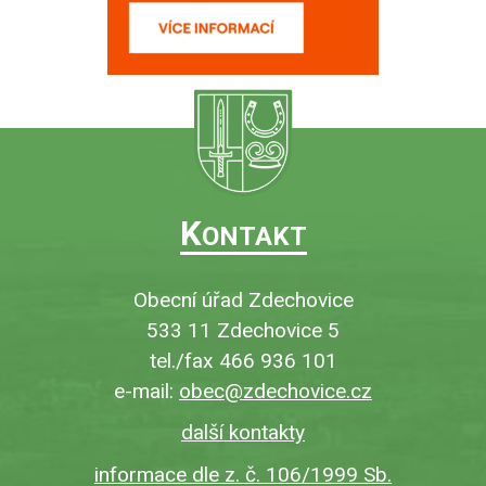
K
ONTAKT
Obecní úřad Zdechovice
533 11 Zdechovice 5
tel./fax 466 936 101
e-mail:
obec@zdechovice.cz
další kontakty
informace dle z. č. 106/1999 Sb.