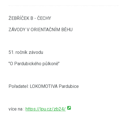
ŽEBŘÍČEK B - ČECHY
ZÁVODY V ORIENTAČNÍM BĚHU
51. ročník závodu
"O Pardubického půlkoně"
Pořadatel: LOKOMOTIVA Pardubice
více na :
https://lpu.cz/zb24/