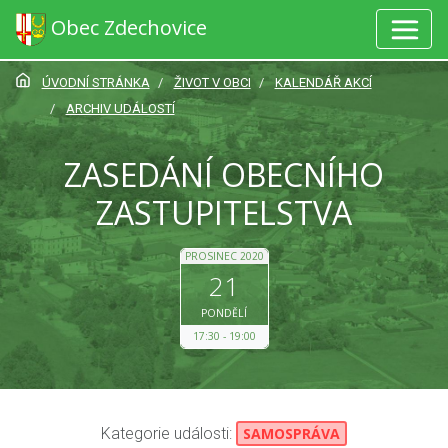
Obec Zdechovice
ÚVODNÍ STRÁNKA
ŽIVOT V OBCI
KALENDÁŘ AKCÍ
ARCHIV UDÁLOSTÍ
ZASEDÁNÍ OBECNÍHO
ZASTUPITELSTVA
PROSINEC 2020
21
PONDĚLÍ
17:30
19:00
Kategorie události:
SAMOSPRÁVA