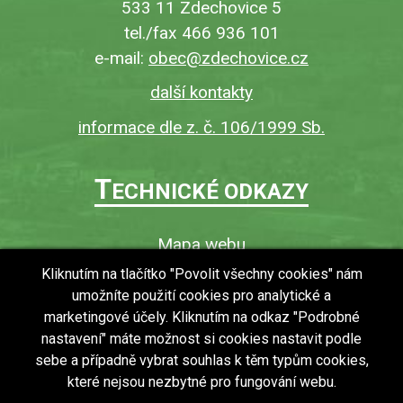
533 11 Zdechovice 5
tel./fax 466 936 101
e-mail:
obec@zdechovice.cz
další kontakty
informace dle z. č. 106/1999 Sb.
T
ECHNICKÉ ODKAZY
Mapa webu
O webu
Kliknutím na tlačítko "Povolit všechny cookies" nám
umožníte použití cookies pro analytické a
Povinně zveřejňované informace
marketingové účely. Kliknutím na odkaz "Podrobné
Ochrana osobních údajů (GDPR)
nastavení" máte možnost si cookies nastavit podle
Vyhledávání
sebe a případně vybrat souhlas k těm typům cookies,
které nejsou nezbytné pro fungování webu.
RSS