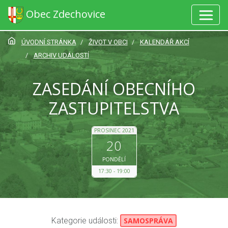
Obec Zdechovice
ÚVODNÍ STRÁNKA
ŽIVOT V OBCI
KALENDÁŘ AKCÍ
ARCHIV UDÁLOSTÍ
ZASEDÁNÍ OBECNÍHO
ZASTUPITELSTVA
PROSINEC 2021
20
PONDĚLÍ
17:30
19:00
Kategorie události:
SAMOSPRÁVA