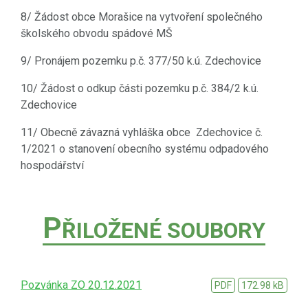
8/ Žádost obce Morašice na vytvoření společného
školského obvodu spádové MŠ
9/ Pronájem pozemku p.č. 377/50 k.ú. Zdechovice
10/ Žádost o odkup části pozemku p.č. 384/2 k.ú.
Zdechovice
11/ Obecně závazná vyhláška obce Zdechovice č.
1/2021 o stanovení obecního systému odpadového
hospodářství
P
ŘILOŽENÉ SOUBORY
Pozvánka ZO 20.12.2021
PDF
172.98 kB