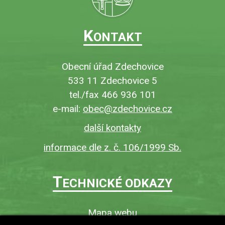
K
ONTAKT
Obecní úřad Zdechovice
533 11 Zdechovice 5
tel./fax 466 936 101
e-mail:
obec@zdechovice.cz
další kontakty
informace dle z. č. 106/1999 Sb.
T
ECHNICKÉ ODKAZY
Mapa webu