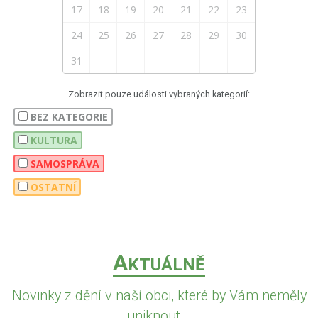
17
18
19
20
21
22
23
24
25
26
27
28
29
30
31
Zobrazit pouze události vybraných kategorií:
BEZ KATEGORIE
KULTURA
SAMOSPRÁVA
OSTATNÍ
A
KTUÁLNĚ
Novinky z dění v naší obci, které by Vám neměly
uniknout...