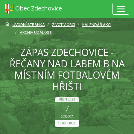
Obec Zdechovice
ÚVODNÍ STRÁNKA
ŽIVOT V OBCI
KALENDÁŘ AKCÍ
ARCHIV UDÁLOSTÍ
ZÁPAS ZDECHOVICE -
ŘEČANY NAD LABEM B NA
MÍSTNÍM FOTBALOVÉM
HŘIŠTI
ŘÍJEN 2023
7
SOBOTA
16:00
18:00