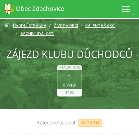
Obec Zdechovice
ÚVODNÍ STRÁNKA
ŽIVOT V OBCI
KALENDÁŘ AKCÍ
ARCHIV UDÁLOSTÍ
ZÁJEZD KLUBU DŮCHODCŮ
ČERVEN 2023
1
ČTVRTEK
17:00
Kategorie události:
OSTATNÍ