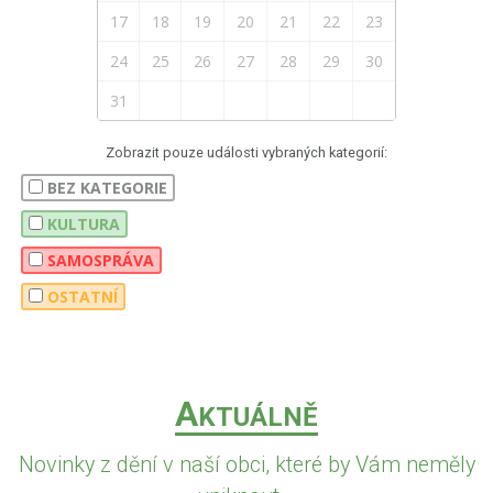
17
18
19
20
21
22
23
24
25
26
27
28
29
30
31
Zobrazit pouze události vybraných kategorií:
BEZ KATEGORIE
KULTURA
SAMOSPRÁVA
OSTATNÍ
A
KTUÁLNĚ
Novinky z dění v naší obci, které by Vám neměly