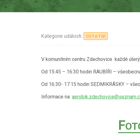
Kategorie události:
OSTATNÍ
V komunitním centru Zdechovice každé úterý o
Od 15:45 – 16:30 hodin RAUBÍŘI – všeobecná 
Od 16:30- 17:15 hodin SEDMIKRÁSKY – všeobe
Informace na:
aerobik.zdechovice@seznam.c
F
OT