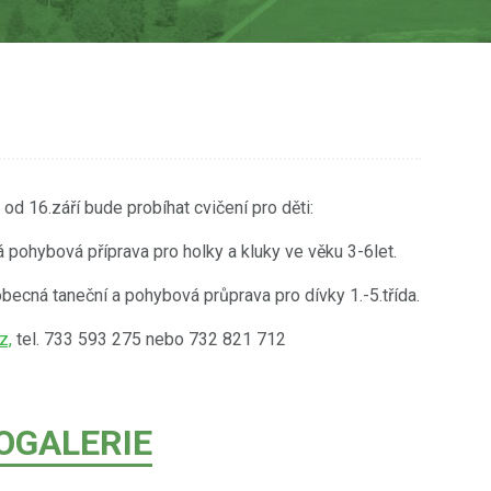
d 16.září bude probíhat cvičení pro děti:
pohybová příprava pro holky a kluky ve věku 3-6let.
cná taneční a pohybová průprava pro dívky 1.-5.třída.
z,
tel. 733 593 275 nebo 732 821 712
OGALERIE