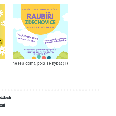
neseď doma, pojď se hýbat (1)
dálosti
ostí