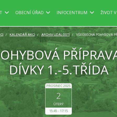
IT
OBECNÍ ÚŘAD
INFOCENTRUM
ŽIVOT V
CI
KALENDÁŘ AKCÍ
ARCHIV UDÁLOSTÍ
VŠEOBECNÁ POHYBOVÁ PŘÍP
OHYBOVÁ PŘÍPRAVA D
DÍVKY 1.-5.TŘÍDA
PROSINEC 2025
2
ÚTERÝ
15:45
17:15