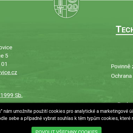
T
EC
ovice
e 5
101
Povinně 
ice.cz
Ochrana
/1999 Sb.
Bezbar
es" nám umožníte použití cookies pro analytické a marketingové ú
V
dle sebe a případně vybrat souhlas k těm typům cookies, které
Uložit
POVOLIT VŠECHNY COOKIES