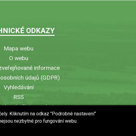
HNICKÉ ODKAZY
Mapa webu
O webu
zveřejňované informace
 osobních údajů (GDPR)
Vyhledávání
RSS
iérový přístup v obci
čely. Kliknutím na odkaz "Podrobné nastavení"
ytisknout stránku
 nejsou nezbytné pro fungování webu.
 URL stránky do mobilu