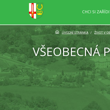
CHCI SI ZAŘÍD
ÚVODNÍ STRÁNKA
ŽIVOT V OB
VŠEOBECNÁ P