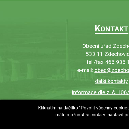
K
ONTAKT
Obecní úřad Zdech
533 11 Zdechovic
tel./fax 466 936 
e-mail:
obec@zdechov
další kontakty
informace dle z. č. 106
Kliknutím na tlačítko "Povolit všechny cooki
máte možnost si cookies nastavit po