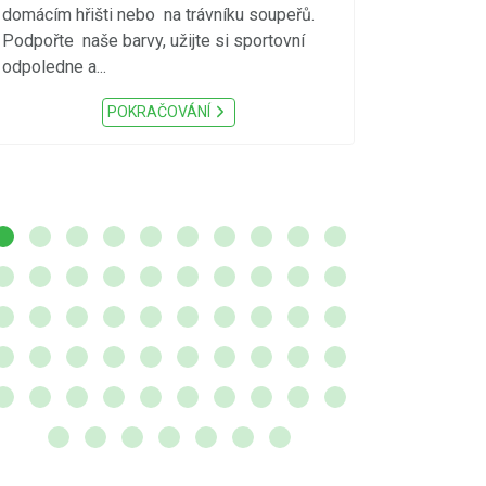
S ohledem na d
domácím hřišti nebo na trávníku soupeřů.
meteorologick
Podpořte naše barvy, užijte si sportovní
sucho, velmi v
odpoledne a...
zátěž, ...) up
Nařízení Pardu
POKRAČOVÁNÍ