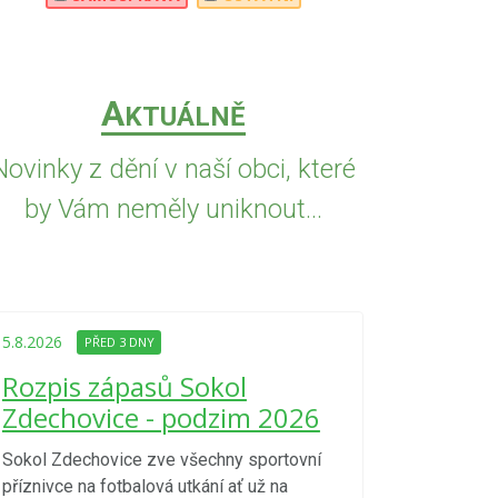
A
KTUÁLNĚ
Novinky z dění v naší obci, které
by Vám neměly uniknout...
5.8.2026
PŘED
Upozorně
5.8.2026
PŘED 3 DNY
Nařízení
Rozpis zápasů Sokol
kraje 4/
Zdechovice - podzim 2026
zvýšenéh
vzniku p
Sokol Zdechovice zve všechny sportovní
příznivce na fotbalová utkání ať už na