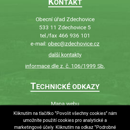
K
ONTAKT
Obecní úřad Zdechovice
533 11 Zdechovice 5
tel./fax 466 936 101
e-mail:
obec@zdechovice.cz
další kontakty
informace dle z. č. 106/1999 Sb.
T
ECHNICKÉ ODKAZY
Mapa webu
O webu
Kliknutím na tlačítko "Povolit všechny cookies" nám
umožníte použití cookies pro analytické a
Povinně zveřejňované informace
marketingové účely. Kliknutím na odkaz "Podrobné