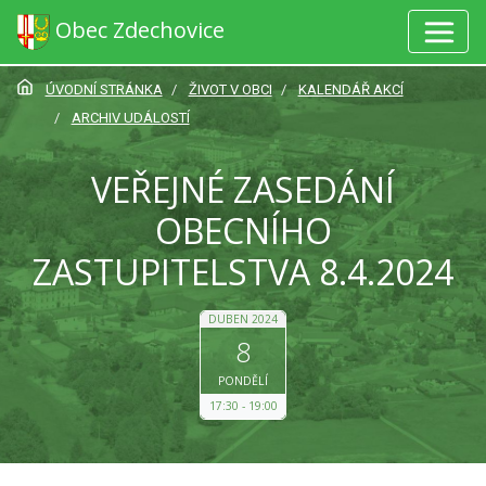
Obec Zdechovice
ÚVODNÍ STRÁNKA
ŽIVOT V OBCI
KALENDÁŘ AKCÍ
ARCHIV UDÁLOSTÍ
VEŘEJNÉ ZASEDÁNÍ
OBECNÍHO
ZASTUPITELSTVA 8.4.2024
DUBEN 2024
8
PONDĚLÍ
17:30
19:00