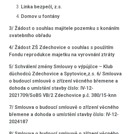
Linka bezpečí, z.s.
Domov u fontány
3/ Žádost o souhlas majitele pozemku s konáním
svatebního obřadu
4/ Žádost ZŠ Zdechovice o souhlas s použitím
Fondu reprodukce majetku na vyrovnání ztráty
5/ Schválení změny Smlouvy o výpůjčce – Klub
důchodců Zdechovice a Spytovice,z.s. 6/ Smlouva
o budoucí smlouvě o zřízení věcného břemene a
dohoda o umístění stavby číslo: IV-12-
2021709/SoBS VB/2 Zdechovice p.č. 380/15-knn
7/ Smlouva o budoucí smlouvě o zřízení věcného
břemene a dohoda o umístění stavby číslo: IV-12-
2024187
8/ Smlouva o budoucí smlouvě o zřízení věcného