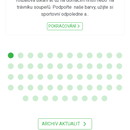
fotbalová utkání ať už na domácím hřišti nebo na
trávníku soupeřů. Podpořte naše barvy, užijte si
sportovní odpoledne a...
POKRAČOVÁNÍ
ARCHIV AKTUALIT