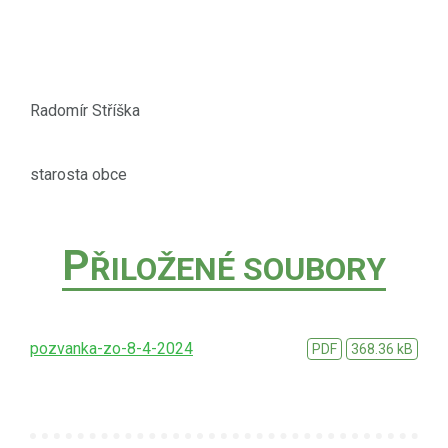
Radomír Stříška
starosta obce
P
ŘILOŽENÉ SOUBORY
pozvanka-zo-8-4-2024
PDF
368.36 kB