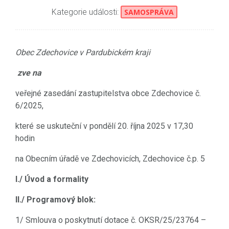
Kategorie události:
SAMOSPRÁVA
Obec Zdechovice
v Pardubickém kraji
zve na
veřejné zasedání zastupitelstva obce Zdechovice č.
6/2025,
které se uskuteční v pondělí 20. října 2025 v 17,30
hodin
na Obecním úřadě ve Zdechovicích, Zdechovice č.p. 5
I./ Úvod a formality
II./ Programový blok:
1/ Smlouva o poskytnutí dotace č. OKSR/25/23764 –