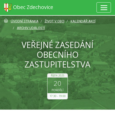
Obec Zdechovice
ÚVODNÍ STRÁNKA
ŽIVOT V OBCI
KALENDÁŘ AKCÍ
ARCHIV UDÁLOSTÍ
VEŘEJNÉ ZASEDÁNÍ
OBECNÍHO
ZASTUPITELSTVA
ŘÍJEN 2025
20
PONDĚLÍ
17:30
19:00