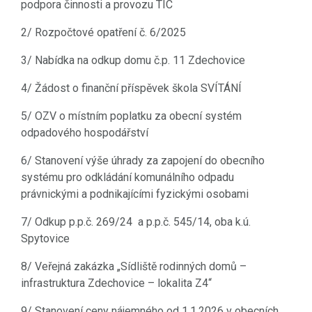
podpora činnosti a provozu TIC
2/ Rozpočtové opatření č. 6/2025
3/ Nabídka na odkup domu č.p. 11 Zdechovice
4/ Žádost o finanční příspěvek škola SVÍTÁNÍ
5/ OZV o místním poplatku za obecní systém
odpadového hospodářství
6/ Stanovení výše úhrady za zapojení do obecního
systému pro odkládání komunálního odpadu
právnickými a podnikajícími fyzickými osobami
7/ Odkup p.p.č. 269/24 a p.p.č. 545/14, oba k.ú.
Spytovice
8/ Veřejná zakázka „Sídliště rodinných domů –
infrastruktura Zdechovice – lokalita Z4“
9/ Stanovení ceny nájemného od 1.1.2026 v obecních