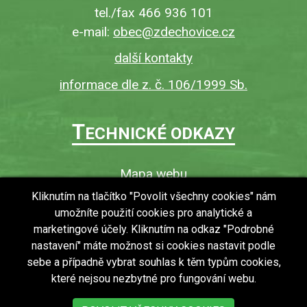
tel./fax 466 936 101
e-mail:
obec@zdechovice.cz
další kontakty
informace dle z. č. 106/1999 Sb.
T
ECHNICKÉ ODKAZY
Mapa webu
O webu
Kliknutím na tlačítko "Povolit všechny cookies" nám
umožníte použití cookies pro analytické a
Povinně zveřejňované informace
marketingové účely. Kliknutím na odkaz "Podrobné
Ochrana osobních údajů (GDPR)
nastavení" máte možnost si cookies nastavit podle
Vyhledávání
sebe a případně vybrat souhlas k těm typům cookies,
které nejsou nezbytné pro fungování webu.
RSS
Bezbariérový přístup v obci