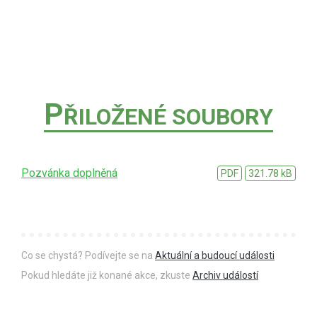
P
ŘILOŽENÉ SOUBORY
Pozvánka doplněná
PDF
321.78 kB
Co se chystá? Podívejte se na
Aktuální a budoucí události
Pokud hledáte již konané akce, zkuste
Archiv událostí