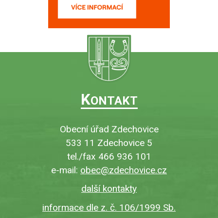
K
ONTAKT
Obecní úřad Zdechovice
533 11 Zdechovice 5
tel./fax 466 936 101
e-mail:
obec@zdechovice.cz
další kontakty
informace dle z. č. 106/1999 Sb.