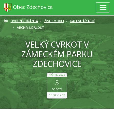
Obec Zdechovice
ÚVODNÍ STRÁNKA
ŽIVOT V OBCI
KALENDÁŘ AKCÍ
ARCHIV UDÁLOSTÍ
VELKÝ CVRKOT V
ZÁMECKÉM PARKU
ZDECHOVICE
KVĚTEN 2025
3
SOBOTA
15:00
17:00