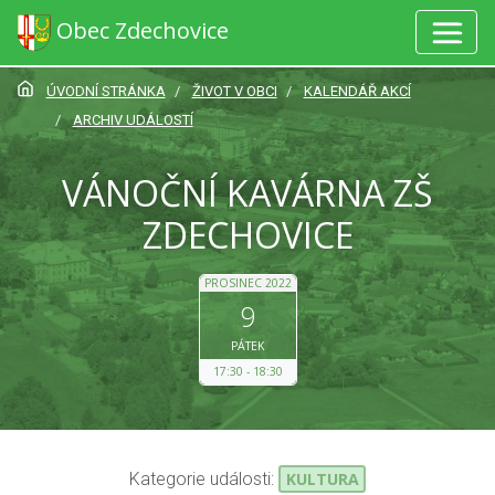
Obec Zdechovice
ÚVODNÍ STRÁNKA
ŽIVOT V OBCI
KALENDÁŘ AKCÍ
ARCHIV UDÁLOSTÍ
VÁNOČNÍ KAVÁRNA ZŠ
ZDECHOVICE
PROSINEC 2022
9
PÁTEK
17:30
18:30
Kategorie události:
KULTURA