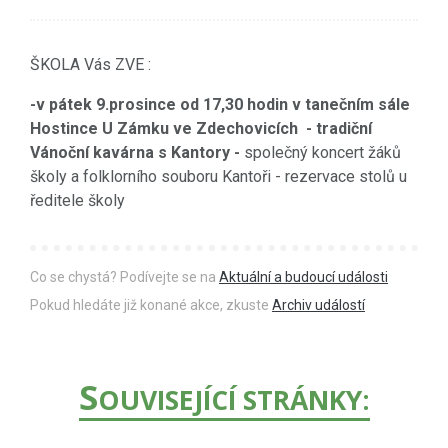
ŠKOLA Vás ZVE :
-v pátek 9.prosince od 17,30 hodin v tanečním sále
Hostince U Zámku ve Zdechovicích - tradiční
Vánoční kavárna s Kantory -
společný koncert žáků
školy a folklorního souboru Kantoři - rezervace stolů u
ředitele školy
Co se chystá? Podívejte se na
Aktuální a budoucí události
Pokud hledáte již konané akce, zkuste
Archiv událostí
S
OUVISEJÍCÍ STRÁNKY: