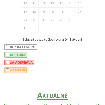
10
11
12
13
14
15
16
17
18
19
20
21
22
23
24
25
26
27
28
29
30
31
Zobrazit pouze události vybraných kategorií:
BEZ KATEGORIE
KULTURA
SAMOSPRÁVA
OSTATNÍ
A
KTUÁLNĚ