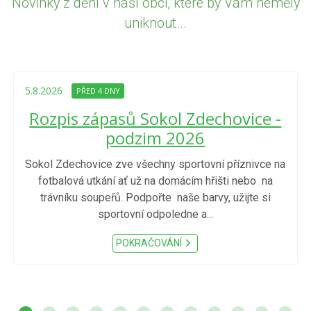
Novinky z dění v naší obci, které by Vám neměly
uniknout...
5.8.2026
PŘED 4 DNY
Rozpis zápasů Sokol Zdechovice -
podzim 2026
Sokol Zdechovice zve všechny sportovní příznivce na
fotbalová utkání ať už na domácím hřišti nebo na
trávníku soupeřů. Podpořte naše barvy, užijte si
sportovní odpoledne a...
POKRAČOVÁNÍ