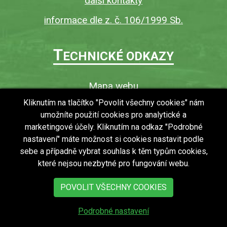
další kontakty
informace dle z. č. 106/1999 Sb.
T
ECHNICKÉ ODKAZY
Mapa webu
O webu
Kliknutím na tlačítko "Povolit všechny cookies" nám
umožníte použití cookies pro analytické a
Povinně zveřejňované informace
marketingové účely. Kliknutím na odkaz "Podrobné
Ochrana osobních údajů (GDPR)
nastavení" máte možnost si cookies nastavit podle
Vyhledávání
sebe a případně vybrat souhlas k těm typům cookies,
které nejsou nezbytné pro fungování webu.
RSS
Bezbariérový přístup v obci
POVOLIT VŠECHNY COOKIES
Podrobné nastavení
copyright © 2018 - 2026
Obec Zdechovice
Všechna práva vyhrazena