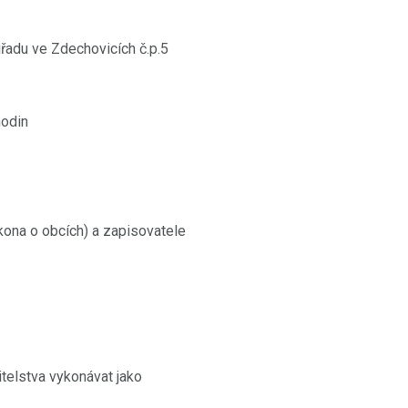
adu ve Zdechovicích č.p.5
hodin
ákona o obcích) a zapisovatele
pitelstva vykonávat jako