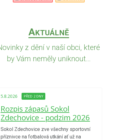
A
KTUÁLNĚ
Novinky z dění v naší obci, které
by Vám neměly uniknout...
5.8.2026
PŘED
Upozorně
5.8.2026
PŘED 2 DNY
Nařízení
Rozpis zápasů Sokol
kraje 4/
Zdechovice - podzim 2026
zvýšenéh
vzniku p
Sokol Zdechovice zve všechny sportovní
příznivce na fotbalová utkání ať už na