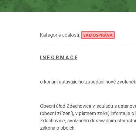
Kategorie události:
SAMOSPRÁVA
I N F O R M A C E
o konání ustavujícího zasedání nově zvolené
Obecní úřad Zdechovice v souladu s ustanov
(obecní zřízení), v platném znění, informuje 
Zdechovice, svolaného dosavadním starostou
zákona o obcích.