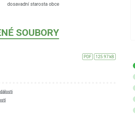
Betlémského zpívání a oslav Dne úcty ke
osta obce
stáří.
POKRAČOVÁNÍ
ENÉ SOUBORY
PDF
125.97 kB
dálosti
ostí