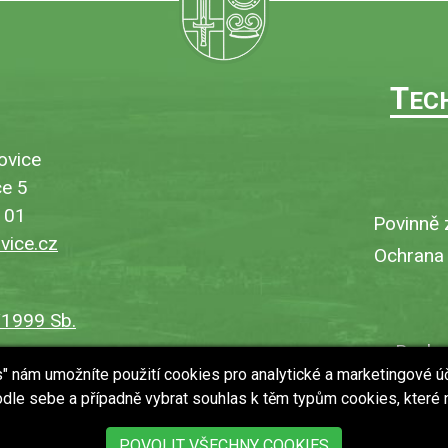
T
EC
ovice
e 5
101
Povinně 
ice.cz
Ochrana
/1999 Sb.
Bezbar
es" nám umožníte použití cookies pro analytické a marketingové ú
V
dle sebe a případně vybrat souhlas k těm typům cookies, které
Uložit
POVOLIT VŠECHNY COOKIES