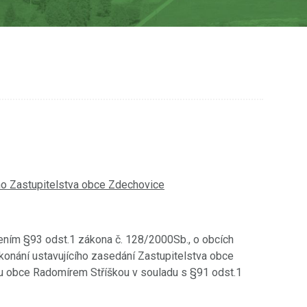
ho Zastupitelstva obce Zdechovice
ením §93 odst.1 zákona č. 128/2000Sb., o obcích
o konání ustavujícího zasedání Zastupitelstva obce
 obce Radomírem Stříškou v souladu s §91 odst.1