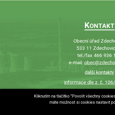
K
ONTAKT
Obecní úřad Zdech
533 11 Zdechovic
tel./fax 466 936 
e-mail:
obec@zdechov
další kontakty
informace dle z. č. 106
Kliknutím na tlačítko "Povolit všechny cooki
máte možnost si cookies nastavit po