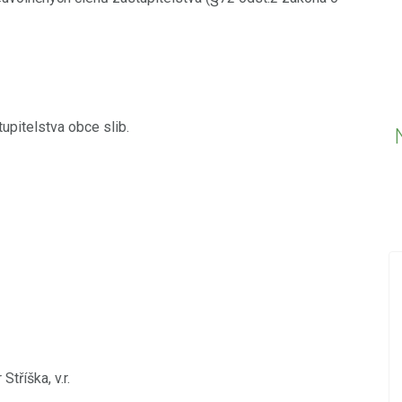
upitelstva obce slib.
.10.2022
18.12.2019
PŘED 2424 DNY
Nová videa ve videokronice
vický
Do videokroniky jsme přidali nová videa z
 v.r.
událostí konaných v posledních dnech -