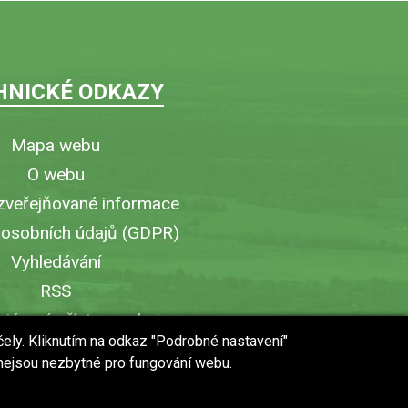
HNICKÉ ODKAZY
Mapa webu
O webu
zveřejňované informace
 osobních údajů (GDPR)
Vyhledávání
RSS
iérový přístup v obci
čely. Kliknutím na odkaz "Podrobné nastavení"
ytisknout stránku
 nejsou nezbytné pro fungování webu.
 URL stránky do mobilu