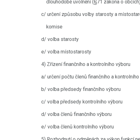
dlouhodobě uvolnění (§71 zákona o obcích
c/ určení způsobu volby starosty a místostar
komise
d/ volba starosty
e/ volba místostarosty
4) Zřízení finančního a kontrolního výboru
a/ určení počtu členů finančního a kontrolního
b/ volba předsedy finančního výboru
c/ volba předsedy kontrolního výboru
d/ volba členů finančního výboru
e/ volba členů kontrolního výboru
5) Rozhodnutí o odměnách za výkon funkcí ne