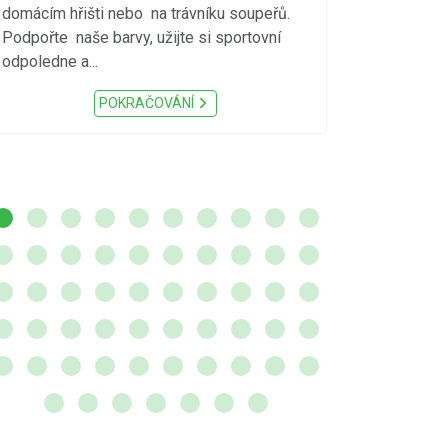
S ohledem na d
domácím hřišti nebo na trávníku soupeřů.
meteorologick
Podpořte naše barvy, užijte si sportovní
sucho, velmi v
odpoledne a...
zátěž, ...) up
Nařízení Pardu
POKRAČOVÁNÍ