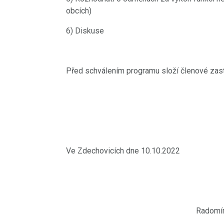
obcích)
6) Diskuse
Před schválením programu složí členové zast
Ve Zdechovicích dne 10
18.8.2021
PŘED 1815 DNY
Videokronika: Zdecho
minifestival 7.8.2021
Radomír Stříška,