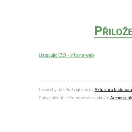
https://www.youtube.com/watch?
dosavadní star
v=rPoqutfOmZo
POKRAČOVÁNÍ
P
ŘILOŽ
Ustavující ZO - info na web
Co se chystá? Podívejte se na
Aktuální a budoucí u
Pokud hledáte již konané akce, zkuste
Archiv udál