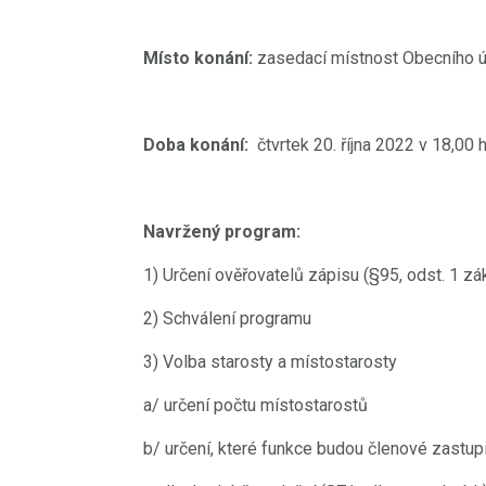
Místo konání:
zasedací místnost Obecního úř
Doba konání:
čtvrtek 20. října 2022 v 18,00 
Navržený program:
1) Určení ověřovatelů zápisu (§95, odst. 1 z
2) Schválení programu
3) Volba starosty a místostarosty
a/ určení počtu místostarostů
b/ určení, které funkce budou členové zastu