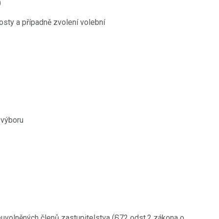
)
osty a případně zvolení volební
 výboru
uvolněných členů zastupitelstva (§72 odst.2 zákona o