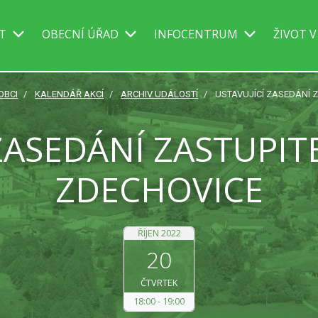
IT
OBECNÍ ÚŘAD
INFOCENTRUM
ŽIVOT V
OBCI
KALENDÁŘ AKCÍ
ARCHIV UDÁLOSTÍ
USTAVUJÍCÍ ZASEDÁNÍ 
 ZASEDÁNÍ ZASTUPIT
ZDECHOVICE
ŘÍJEN 2022
20
ČTVRTEK
18:00
19:00