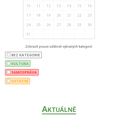
10
11
12
13
14
15
16
17
18
19
20
21
22
23
24
25
26
27
28
29
30
31
Zobrazit pouze události vybraných kategorií:
BEZ KATEGORIE
KULTURA
SAMOSPRÁVA
OSTATNÍ
A
KTUÁLNĚ