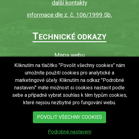
další kontakty
informace dle z. č. 106/1999 Sb.
T
ECHNICKÉ ODKAZY
Mapa webu
O webu
Kliknutím na tlačítko "Povolit všechny cookies" nám
umožníte použití cookies pro analytické a
Povinně zveřejňované informace
marketingové účely. Kliknutím na odkaz "Podrobné
Ochrana osobních údajů (GDPR)
nastavení" máte možnost si cookies nastavit podle
Vyhledávání
sebe a případně vybrat souhlas k těm typům cookies,
které nejsou nezbytné pro fungování webu.
RSS
Bezbariérový přístup v obci
POVOLIT VŠECHNY COOKIES
Podrobné nastavení
copyright © 2018 - 2026
Obec Zdechovice