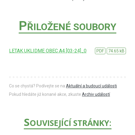
P
ŘILOŽENÉ SOUBORY
LETAK UKLIDME OBEC A4 [03-24]_0
PDF
74.65 kB
Co se chystá? Podívejte se na
Aktuální a budoucí události
Pokud hledáte již konané akce, zkuste
Archiv událostí
S
OUVISEJÍCÍ STRÁNKY: