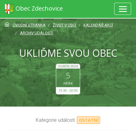
Obec Zdechovice
ÚVODNÍ STRÁNKA
ŽIVOT V OBCI
KALENDÁŘ AKCÍ
ARCHIV UDÁLOSTÍ
UKLIĎME SVOU OBEC
DUBEN 2024
5
PÁTEK
15:30
20:00
Kategorie události:
OSTATNÍ