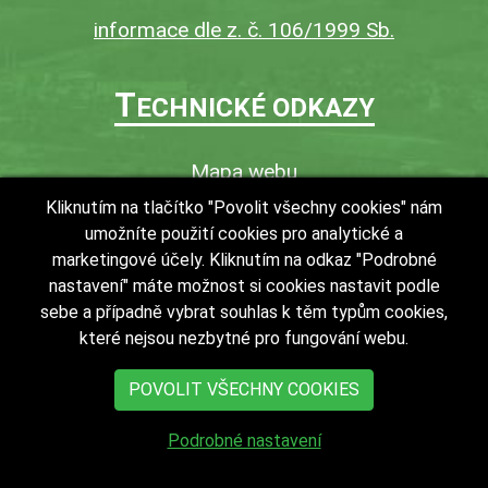
informace dle z. č. 106/1999 Sb.
T
ECHNICKÉ ODKAZY
Mapa webu
O webu
Kliknutím na tlačítko "Povolit všechny cookies" nám
umožníte použití cookies pro analytické a
Povinně zveřejňované informace
marketingové účely. Kliknutím na odkaz "Podrobné
Ochrana osobních údajů (GDPR)
nastavení" máte možnost si cookies nastavit podle
Vyhledávání
sebe a případně vybrat souhlas k těm typům cookies,
které nejsou nezbytné pro fungování webu.
RSS
Bezbariérový přístup v obci
POVOLIT VŠECHNY COOKIES
Podrobné nastavení
copyright © 2018 - 2026
Obec Zdechovice
Všechna práva vyhrazena