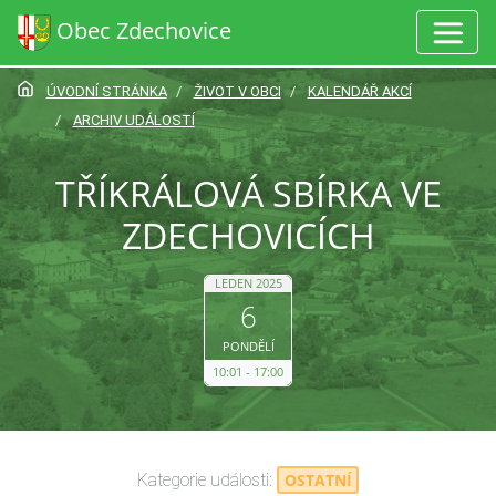
Obec Zdechovice
ÚVODNÍ STRÁNKA
ŽIVOT V OBCI
KALENDÁŘ AKCÍ
ARCHIV UDÁLOSTÍ
TŘÍKRÁLOVÁ SBÍRKA VE
ZDECHOVICÍCH
LEDEN 2025
6
PONDĚLÍ
10:01
17:00
Kategorie události:
OSTATNÍ