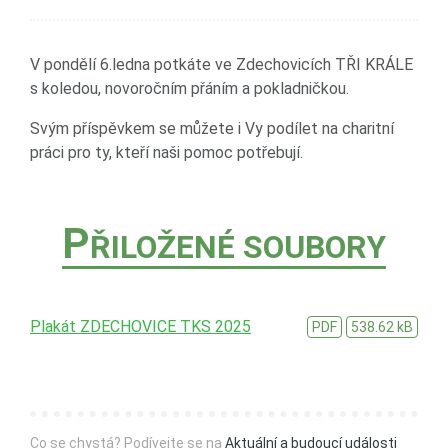
V pondělí 6.ledna potkáte ve Zdechovicích TŘI KRÁLE
s koledou, novoročním přáním a pokladničkou.
Svým příspěvkem se můžete i Vy podílet na charitní
práci pro ty, kteří naši pomoc potřebují.
P
ŘILOŽENÉ SOUBORY
Plakát ZDECHOVICE TKS 2025
PDF
538.62 kB
Co se chystá? Podívejte se na
Aktuální a budoucí události