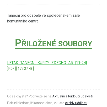
Taneční pro dospělé ve společenském sále
komunitního centra
P
ŘILOŽENÉ SOUBORY
LETAK_TANECNi_KURZY_ZDECHO_A5_[11-24]
PDF
177.27 kB
Co se chystá? Podívejte se na
Aktuální a budoucí události
Pokud hledáte již konané akce, zkuste
Archiv událostí