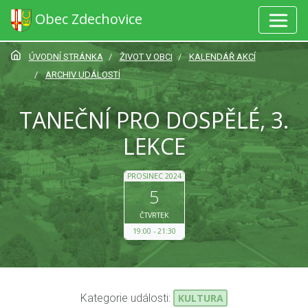
Obec Zdechovice
ÚVODNÍ STRÁNKA
ŽIVOT V OBCI
KALENDÁŘ AKCÍ
ARCHIV UDÁLOSTÍ
TANEČNÍ PRO DOSPĚLÉ, 3.
LEKCE
PROSINEC 2024
5
ČTVRTEK
19:00
21:30
Kategorie události:
KULTURA