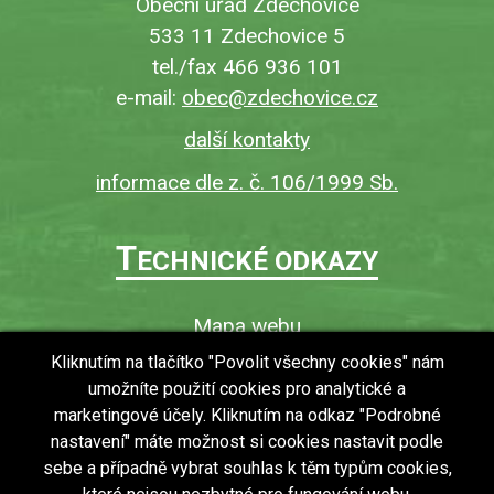
Obecní úřad Zdechovice
533 11 Zdechovice 5
tel./fax 466 936 101
e-mail:
obec@zdechovice.cz
další kontakty
informace dle z. č. 106/1999 Sb.
T
ECHNICKÉ ODKAZY
Mapa webu
O webu
Kliknutím na tlačítko "Povolit všechny cookies" nám
umožníte použití cookies pro analytické a
Povinně zveřejňované informace
marketingové účely. Kliknutím na odkaz "Podrobné
Ochrana osobních údajů (GDPR)
nastavení" máte možnost si cookies nastavit podle
Vyhledávání
sebe a případně vybrat souhlas k těm typům cookies,