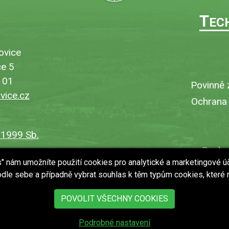
T
EC
ovice
e 5
101
Povinně 
ice.cz
Ochrana
/1999 Sb.
Bezbar
es" nám umožníte použití cookies pro analytické a marketingové ú
V
dle sebe a případně vybrat souhlas k těm typům cookies, které
Uložit
POVOLIT VŠECHNY COOKIES
Podrobné nastavení