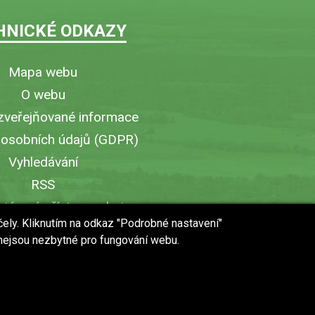
HNICKÉ ODKAZY
Mapa webu
O webu
zveřejňované informace
 osobních údajů (GDPR)
Vyhledávání
RSS
iérový přístup v obci
čely. Kliknutím na odkaz "Podrobné nastavení"
ytisknout stránku
 nejsou nezbytné pro fungování webu.
 URL stránky do mobilu
web vytvořilo studio
WebWorks
© 2018 - 2019