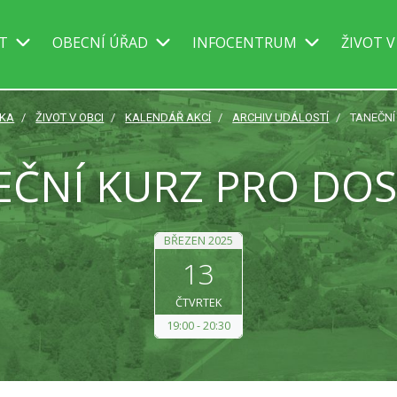
IT
OBECNÍ ÚŘAD
INFOCENTRUM
ŽIVOT V
NKA
ŽIVOT V OBCI
KALENDÁŘ AKCÍ
ARCHIV UDÁLOSTÍ
TANEČNÍ
EČNÍ KURZ PRO DOS
BŘEZEN 2025
13
ČTVRTEK
19:00
20:30