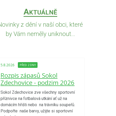
A
KTUÁLNĚ
Novinky z dění v naší obci, které
by Vám neměly uniknout...
5.8.2026
PŘED
Upozorně
5.8.2026
PŘED 2 DNY
Nařízení
Rozpis zápasů Sokol
kraje 4/
Zdechovice - podzim 2026
zvýšenéh
vzniku p
Sokol Zdechovice zve všechny sportovní
příznivce na fotbalová utkání ať už na
S ohledem na d
domácím hřišti nebo na trávníku soupeřů.
meteorologick
Podpořte naše barvy, užijte si sportovní
sucho, velmi v