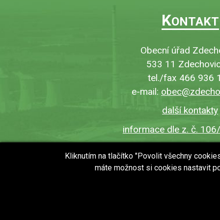
K
ONTAKT
Obecní úřad Zdech
533 11 Zdechovic
tel./fax 466 936 
e-mail:
obec@zdechov
další kontakty
informace dle z. č. 106
Kliknutím na tlačítko "Povolit všechny cooki
máte možnost si cookies nastavit po
copyright © 2018 - 2026
Obec Zdechovice