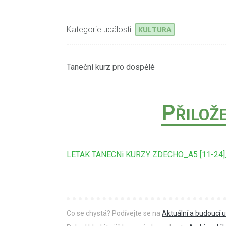
Kategorie události:
KULTURA
Taneční kurz pro dospělé
P
ŘILOŽ
LETAK TANECNi KURZY ZDECHO_A5 [11-24]
Co se chystá? Podívejte se na
Aktuální a budoucí u