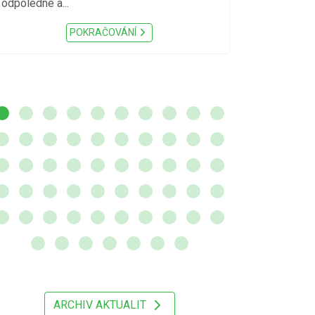
odpoledne a...
zátěž, ...) up
Nařízení Pardu
POKRAČOVÁNÍ
ARCHIV AKTUALIT