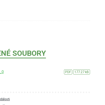
ENÉ SOUBORY
_0
PDF
177.27 kB
dálosti