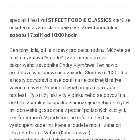
speciální festival
STREET FOOD & CLASSICS
který se
uskuteční v zámeckém parku ve
Zdechovicích v
sobotu 17.září od 10:00 hodin
.
Den plný jídla, pití a zábavy pro celou rodinu. Můžete se
těšit na výstavu "vozidel" tzv. classics v režii
dakarového závodníka Ondry Klymčiwa. Ten navíc
představí svoji upravenou závodní Škodovku 130 LR a
s hosty povypráví o své pouti na nejobtížnější rallye
závod na světě. Nebude chybět program pro vaše
ratolesti. Ty si užijí aktivity v parku nebo se povozí na
některé z atrakcí lunaparku. Samozřejmě nebude chybět
ani obrovská gastrozóna v podání pojízdných kuchyní,
tzv. foodtrucků. V podvečer se můžete těšit na
vystoupení kapel, na které si budete moci i zatančit
-
kapela TriJo a Vaťáci (Kabát revival).