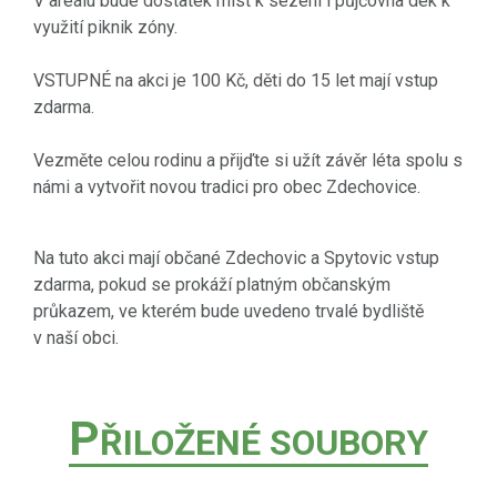
V areálu bude dostatek míst k sezení i půjčovna dek k
využití piknik zóny.
VSTUPNÉ na akci je 100 Kč, děti do 15 let mají vstup
zdarma.
Vezměte celou rodinu a přijďte si užít závěr léta spolu s
námi a vytvořit novou tradici pro obec Zdechovice.
Na tuto akci mají občané Zdechovic a Spytovic vstup
zdarma, pokud se prokáží platným občanským
průkazem, ve kterém bude uvedeno trvalé bydliště
v naší obci.
P
ŘILOŽENÉ SOUBORY