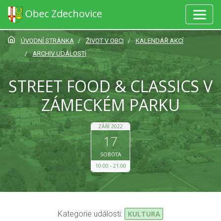
Obec Zdechovice
ÚVODNÍ STRÁNKA
ŽIVOT V OBCI
KALENDÁŘ AKCÍ
ARCHIV UDÁLOSTÍ
STREET FOOD & CLASSICS V
ZÁMECKÉM PARKU
ZÁŘÍ 2022
17
SOBOTA
10:00
21:00
Kategorie události:
KULTURA