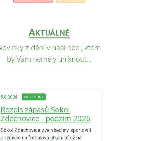
A
KTUÁLNĚ
Novinky z dění v naší obci, které
by Vám neměly uniknout...
5.8.2026
PŘED
Upozorně
5.8.2026
PŘED 2 DNY
Nařízení
Rozpis zápasů Sokol
kraje 4/
Zdechovice - podzim 2026
zvýšenéh
vzniku p
Sokol Zdechovice zve všechny sportovní
příznivce na fotbalová utkání ať už na