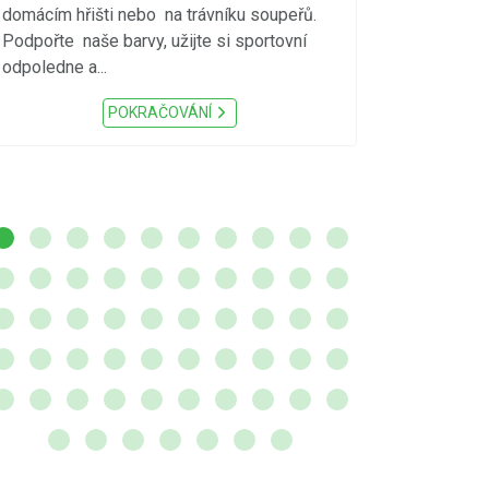
S ohledem na d
domácím hřišti nebo na trávníku soupeřů.
meteorologick
Podpořte naše barvy, užijte si sportovní
sucho, velmi v
odpoledne a...
zátěž, ...) up
Nařízení Pardu
POKRAČOVÁNÍ