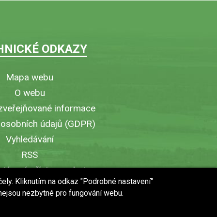
HNICKÉ ODKAZY
Mapa webu
O webu
zveřejňované informace
 osobních údajů (GDPR)
Vyhledávání
RSS
iérový přístup v obci
čely. Kliknutím na odkaz "Podrobné nastavení"
ytisknout stránku
 nejsou nezbytné pro fungování webu.
 URL stránky do mobilu