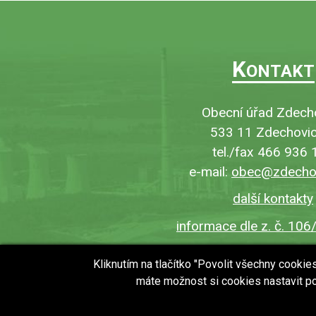
K
ONTAKT
Obecní úřad Zdech
533 11 Zdechovic
tel./fax 466 936 
e-mail:
obec@zdechov
další kontakty
informace dle z. č. 106
Kliknutím na tlačítko "Povolit všechny cooki
máte možnost si cookies nastavit po