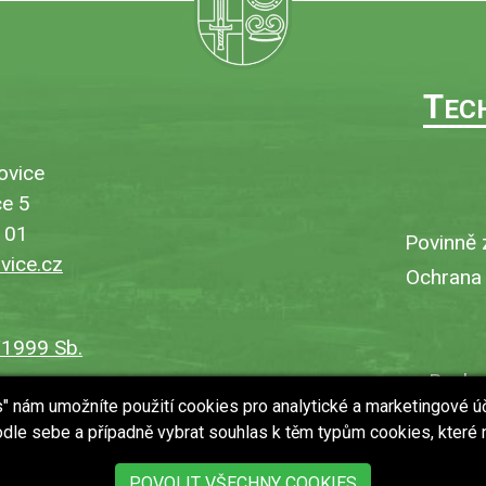
T
EC
ovice
e 5
101
Povinně 
ice.cz
Ochrana
/1999 Sb.
Bezbar
es" nám umožníte použití cookies pro analytické a marketingové ú
V
dle sebe a případně vybrat souhlas k těm typům cookies, které
Uložit
POVOLIT VŠECHNY COOKIES