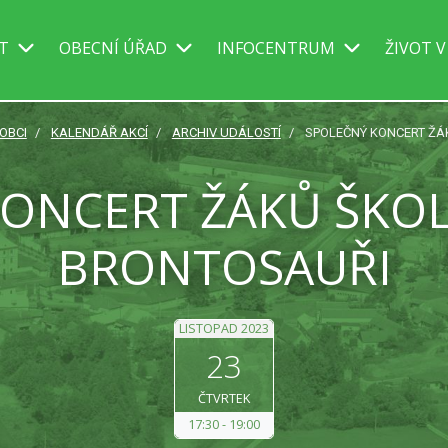
IT
OBECNÍ ÚŘAD
INFOCENTRUM
ŽIVOT V
 OBCI
KALENDÁŘ AKCÍ
ARCHIV UDÁLOSTÍ
SPOLEČNÝ KONCERT ŽÁ
ONCERT ŽÁKŮ ŠKOL
BRONTOSAUŘI
LISTOPAD 2023
23
ČTVRTEK
17:30
19:00