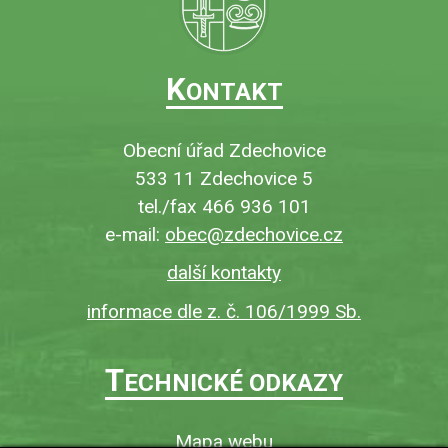
K
ONTAKT
Obecní úřad Zdechovice
533 11 Zdechovice 5
tel./fax 466 936 101
e-mail:
obec@zdechovice.cz
další kontakty
informace dle z. č. 106/1999 Sb.
T
ECHNICKÉ ODKAZY
Mapa webu