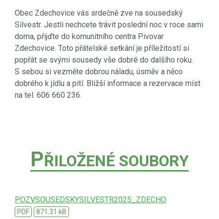
Obec Zdechovice vás srdečně zve na sousedský
Silvestr. Jestli nechcete trávit poslední noc v roce sami
doma, přijďte do komunitního centra Pivovar
Zdechovice. Toto přátelské setkání je příležitostí si
popřát se svými sousedy vše dobré do dalšího roku.
S sebou si vezměte dobrou náladu, úsměv a něco
dobrého k jídlu a pití. Bližší informace a rezervace míst
na tel. 606 660 236.
P
ŘILOŽENÉ SOUBORY
POZVSOUSEDSKYSILVESTR2025_ZDECHO
PDF
871.31 kB