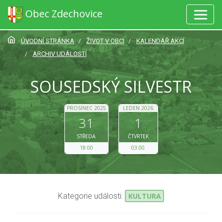
Obec Zdechovice
ÚVODNÍ STRÁNKA
ŽIVOT V OBCI
KALENDÁŘ AKCÍ
ARCHIV UDÁLOSTÍ
SOUSEDSKÝ SILVESTR
PROSINEC 2025
LEDEN 2026
31
1
STŘEDA
ČTVRTEK
18:00
03:00
Kategorie události:
KULTURA