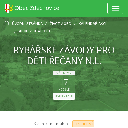
Obec Zdechovice
ÚVODNÍ STRÁNKA
ŽIVOT V OBCI
KALENDÁŘ AKCÍ
ARCHIV UDÁLOSTÍ
RYBÁŘSKÉ ZÁVODY PRO
DĚTI ŘEČANY N.L.
KVĚTEN 2026
17
NEDĚLE
06:00
12:00
Kategorie události:
OSTATNÍ