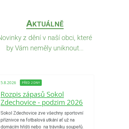
A
KTUÁLNĚ
Novinky z dění v naší obci, které
by Vám neměly uniknout...
5.8.2026
PŘED
Upozorně
5.8.2026
PŘED 2 DNY
Nařízení
Rozpis zápasů Sokol
kraje 4/
Zdechovice - podzim 2026
zvýšenéh
vzniku p
Sokol Zdechovice zve všechny sportovní
příznivce na fotbalová utkání ať už na
S ohledem na d
domácím hřišti nebo na trávníku soupeřů.