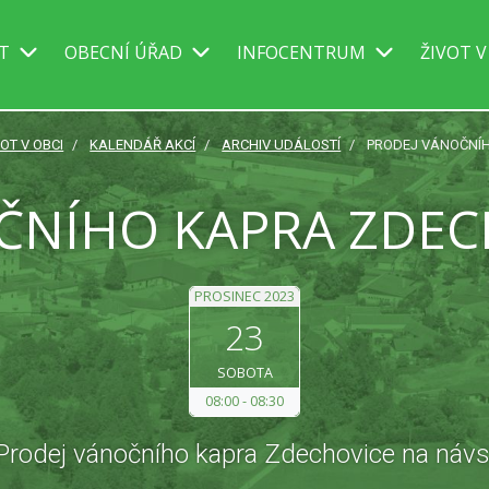
IT
OBECNÍ ÚŘAD
INFOCENTRUM
ŽIVOT V
VOT V OBCI
KALENDÁŘ AKCÍ
ARCHIV UDÁLOSTÍ
PRODEJ VÁNOČNÍH
ČNÍHO KAPRA ZDEC
PROSINEC 2023
23
SOBOTA
08:00
08:30
Prodej vánočního kapra Zdechovice na návs