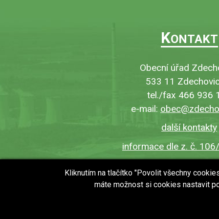
K
ONTAKT
Obecní úřad Zdech
533 11 Zdechovic
tel./fax 466 936 
e-mail:
obec@zdechov
další kontakty
informace dle z. č. 106
Kliknutím na tlačítko "Povolit všechny cooki
máte možnost si cookies nastavit po