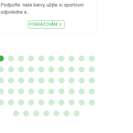
meteorologick
Podpořte naše barvy, užijte si sportovní
sucho, velmi v
odpoledne a...
zátěž, ...) up
Nařízení Pardu
POKRAČOVÁNÍ