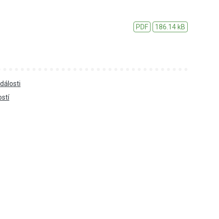
PDF
186.14 kB
dálosti
ostí