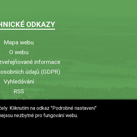
HNICKÉ ODKAZY
Mapa webu
O webu
zveřejňované informace
 osobních údajů (GDPR)
Vyhledávání
RSS
iérový přístup v obci
čely. Kliknutím na odkaz "Podrobné nastavení"
ytisknout stránku
 nejsou nezbytné pro fungování webu.
 URL stránky do mobilu