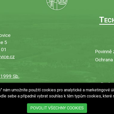
T
EC
ovice
e 5
101
Povinně 
ice.cz
Ochrana
/1999 Sb.
Bezbar
es" nám umožníte použití cookies pro analytické a marketingové ú
V
dle sebe a případně vybrat souhlas k těm typům cookies, které
Uložit
POVOLIT VŠECHNY COOKIES