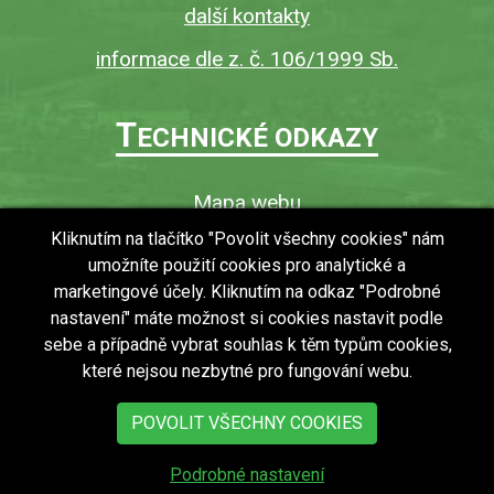
další kontakty
informace dle z. č. 106/1999 Sb.
T
ECHNICKÉ ODKAZY
Mapa webu
O webu
Kliknutím na tlačítko "Povolit všechny cookies" nám
umožníte použití cookies pro analytické a
Povinně zveřejňované informace
marketingové účely. Kliknutím na odkaz "Podrobné
Ochrana osobních údajů (GDPR)
nastavení" máte možnost si cookies nastavit podle
Vyhledávání
sebe a případně vybrat souhlas k těm typům cookies,
které nejsou nezbytné pro fungování webu.
RSS
Bezbariérový přístup v obci
POVOLIT VŠECHNY COOKIES
Podrobné nastavení
copyright © 2018 - 2026
Obec Zdechovice