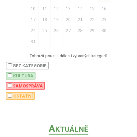
10
11
12
13
14
15
16
17
18
19
20
21
22
23
24
25
26
27
28
29
30
31
Zobrazit pouze události vybraných kategorií:
BEZ KATEGORIE
KULTURA
SAMOSPRÁVA
OSTATNÍ
A
KTUÁLNĚ