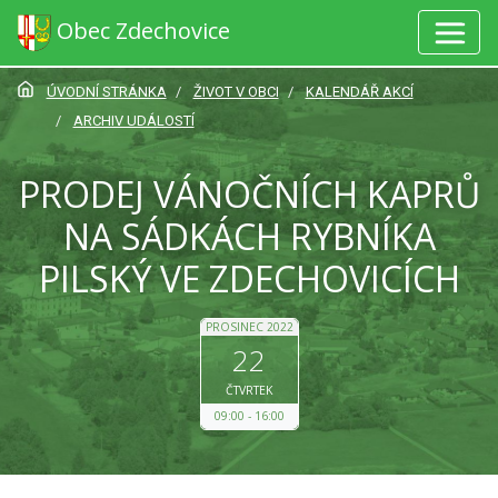
Obec Zdechovice
ÚVODNÍ STRÁNKA
ŽIVOT V OBCI
KALENDÁŘ AKCÍ
ARCHIV UDÁLOSTÍ
PRODEJ VÁNOČNÍCH KAPRŮ
NA SÁDKÁCH RYBNÍKA
PILSKÝ VE ZDECHOVICÍCH
PROSINEC 2022
22
ČTVRTEK
09:00
16:00