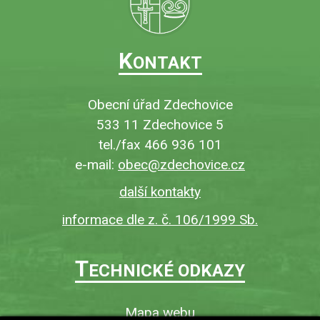
K
ONTAKT
Obecní úřad Zdechovice
533 11 Zdechovice 5
tel./fax 466 936 101
e-mail:
obec@zdechovice.cz
další kontakty
informace dle z. č. 106/1999 Sb.
T
ECHNICKÉ ODKAZY
Mapa webu