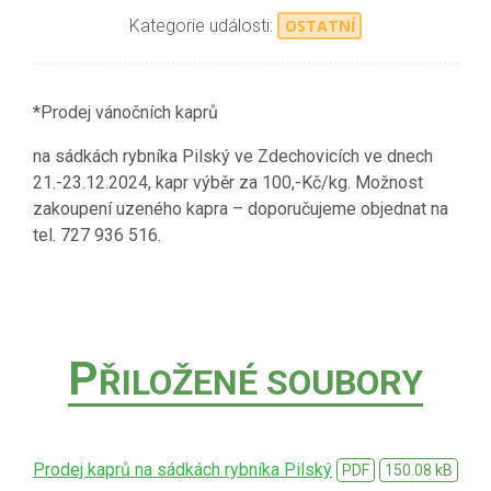
Kategorie události:
OSTATNÍ
*Prodej vánočních kaprů
na sádkách rybníka Pilský ve Zdechovicích ve dnech
21.-23.12.2024, kapr výběr za 100,-Kč/kg. Možnost
zakoupení uzeného kapra – doporučujeme objednat na
tel. 727 936 516.
P
ŘILOŽENÉ SOUBORY
Prodej kaprů na sádkách rybníka Pilský
PDF
150.08 kB