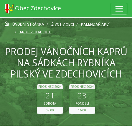
Obec Zdechovice
ÚVODNÍ STRÁNKA
ŽIVOT V OBCI
KALENDÁŘ AKCÍ
ARCHIV UDÁLOSTÍ
PRODEJ VÁNOČNÍCH KAPRŮ
NA SÁDKÁCH RYBNÍKA
PILSKÝ VE ZDECHOVICÍCH
PROSINEC 2024
PROSINEC 2024
21
23
SOBOTA
PONDĚLÍ
09:00
16:00