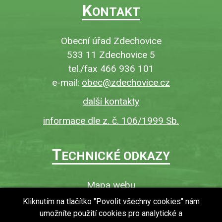
K
ONTAKT
Obecní úřad Zdechovice
533 11 Zdechovice 5
tel./fax 466 936 101
e-mail:
obec@zdechovice.cz
další kontakty
informace dle z. č. 106/1999 Sb.
T
ECHNICKÉ ODKAZY
Mapa webu
O webu
Kliknutím na tlačítko "Povolit všechny cookies" nám
umožníte použití cookies pro analytické a
Povinně zveřejňované informace