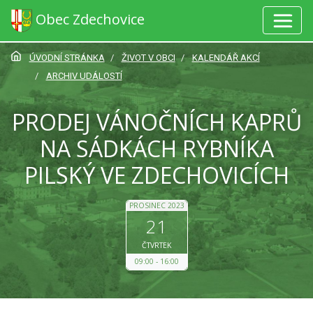
Obec Zdechovice
ÚVODNÍ STRÁNKA
ŽIVOT V OBCI
KALENDÁŘ AKCÍ
ARCHIV UDÁLOSTÍ
PRODEJ VÁNOČNÍCH KAPRŮ
NA SÁDKÁCH RYBNÍKA
PILSKÝ VE ZDECHOVICÍCH
PROSINEC 2023
21
ČTVRTEK
09:00
16:00