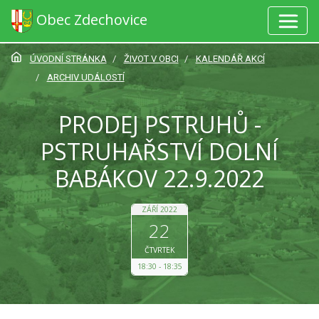
Obec Zdechovice
ÚVODNÍ STRÁNKA
ŽIVOT V OBCI
KALENDÁŘ AKCÍ
ARCHIV UDÁLOSTÍ
PRODEJ PSTRUHŮ -
PSTRUHAŘSTVÍ DOLNÍ
BABÁKOV 22.9.2022
ZÁŘÍ 2022
22
ČTVRTEK
18:30
18:35