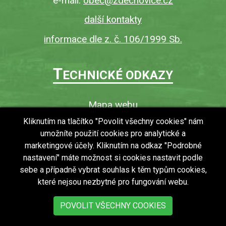
e-mail:
obec@zdechovice.cz
další kontakty
informace dle z. č. 106/1999 Sb.
T
ECHNICKÉ ODKAZY
Mapa webu
O webu
Kliknutím na tlačítko "Povolit všechny cookies" nám
umožníte použití cookies pro analytické a
Povinně zveřejňované informace
marketingové účely. Kliknutím na odkaz "Podrobné
Ochrana osobních údajů (GDPR)
nastavení" máte možnost si cookies nastavit podle
Vyhledávání
sebe a případně vybrat souhlas k těm typům cookies,
které nejsou nezbytné pro fungování webu.
RSS
Bezbariérový přístup v obci
POVOLIT VŠECHNY COOKIES