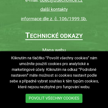
e-mail:
obec@zdechovice.cz
další kontakty
informace dle z. č. 106/1999 Sb.
T
ECHNICKÉ ODKAZY
Mapa webu
O webu
Kliknutím na tlačítko "Povolit všechny cookies" nám
umožníte použití cookies pro analytické a
Povinně zveřejňované informace
marketingové účely. Kliknutím na odkaz "Podrobné
Ochrana osobních údajů (GDPR)
nastavení" máte možnost si cookies nastavit podle
Vyhledávání
sebe a případně vybrat souhlas k těm typům cookies,
které nejsou nezbytné pro fungování webu.
RSS
Bezbariérový přístup v obci
POVOLIT VŠECHNY COOKIES