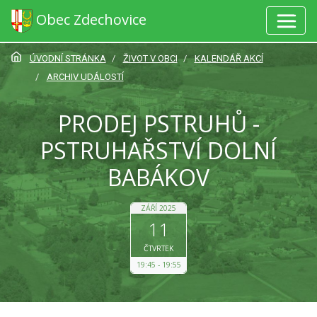
Obec Zdechovice
ÚVODNÍ STRÁNKA
ŽIVOT V OBCI
KALENDÁŘ AKCÍ
ARCHIV UDÁLOSTÍ
PRODEJ PSTRUHŮ -
PSTRUHAŘSTVÍ DOLNÍ
BABÁKOV
ZÁŘÍ 2025
11
ČTVRTEK
19:45
19:55