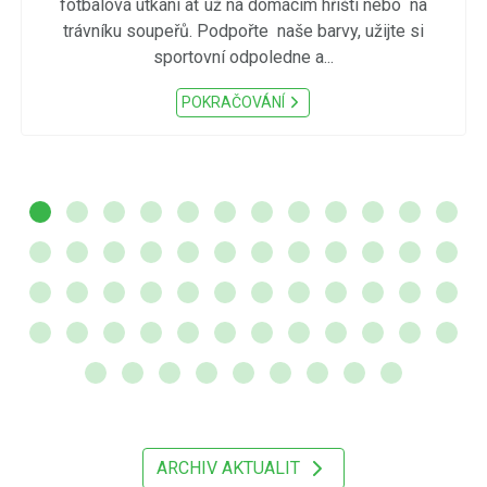
fotbalová utkání ať už na domácím hřišti nebo na
trávníku soupeřů. Podpořte naše barvy, užijte si
sportovní odpoledne a...
POKRAČOVÁNÍ
ARCHIV AKTUALIT