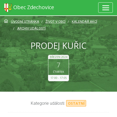
Obec Zdechovice
ÚVODNÍ STRÁNKA
ŽIVOT V OBCI
KALENDÁŘ AKCÍ
ARCHIV UDÁLOSTÍ
PRODEJ KUŘIC
BŘEZEN 2024
7
ČTVRTEK
17:00
17:05
Kategorie události:
OSTATNÍ