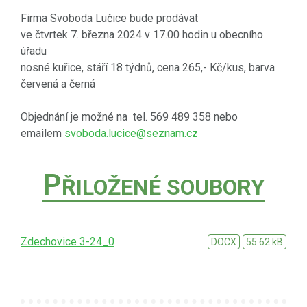
Firma Svoboda Lučice bude prodávat
ve čtvrtek 7. března 2024 v 17.00 hodin u obecního
úřadu
nosné kuřice, stáří 18 týdnů, cena 265,- Kč/kus, barva
červená a černá
Objednání je možné na tel. 569 489 358 nebo
emailem
svoboda.lucice@seznam.cz
P
ŘILOŽENÉ SOUBORY
Zdechovice 3-24_0
DOCX
55.62 kB