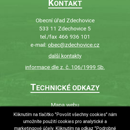
K
ONTAKT
Obecní úřad Zdechovice
533 11 Zdechovice 5
tel./fax 466 936 101
e-mail:
obec@zdechovice.cz
další kontakty
informace dle z. č. 106/1999 Sb.
T
ECHNICKÉ ODKAZY
Mapa webu
O webu
Kliknutím na tlačítko "Povolit všechny cookies" nám
umožníte použití cookies pro analytické a
Povinně zveřejňované informace
marketingové účely. Kliknutím na odkaz "Podrobné